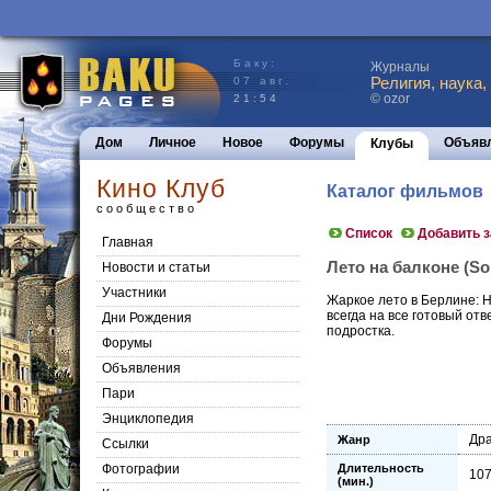
Баку:
Журналы
Религия, наука,
07 авг.
© ozor
21:54
Дом
Личное
Новое
Форумы
Объяв
Клубы
Кино Клуб
Каталог фильмов
сообщество
Список
Добавить 
Главная
Лето на балконе (So
Новости и статьи
Участники
Жаркое лето в Берлине: Н
всегда на все готовый отв
Дни Рождения
подростка.
Форумы
Объявления
Пари
Энциклопедия
Др
Жанр
Cсылки
Фотографии
Длительность
10
(мин.)