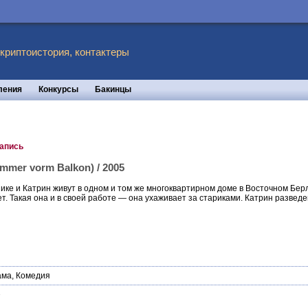
 криптоистория, контактеры
ления
Конкурсы
Бакинцы
запись
mmer vorm Balkon) / 2005
ике и Катрин живут в одном и том же многоквартирном доме в Восточном Берли
ет. Такая она и в своей работе — она ухаживает за стариками. Катрин развед
ама
,
Комедия
7