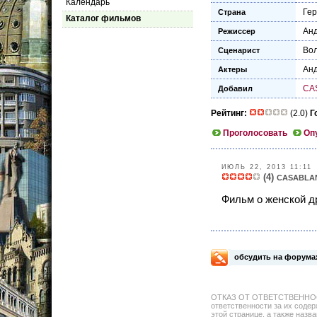
Календарь
Ге
Страна
Каталог фильмов
Ан
Режиссер
Вол
Сценарист
Ан
Актеры
CA
Добавил
Рейтинг:
(2.0)
Г
Проголосовать
Оп
ИЮЛЬ 22, 2013 11:11
(4)
CASABLA
Фильм о женской др
обсудить на форума
ОТКАЗ ОТ ОТВЕТСТВЕННОСТИ: 
ответственности за их содер
этой странице, а также назва