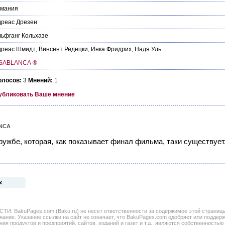
рмания
дреас Дрезен
ьфганг Кольхазе
дреас Шмидт
,
Винсент Редецки
,
Инка Фридрих
,
Надя Уль
SABLANCA ®
олосов:
3
Мнений:
1
убликовать Ваше мнение
NCA
ужбе, которая, как показывает финал фильма, таки существует
х
BakuPages.com (Baku.ru) не несет ответственности за содержимое этой страницы. 
жание. Указание ссылки на сайт не означает, что BakuPages.com одобряет или поддер
ния продуктов и предприятий, сайтов, изданий и газет и т.д., являются собственностью