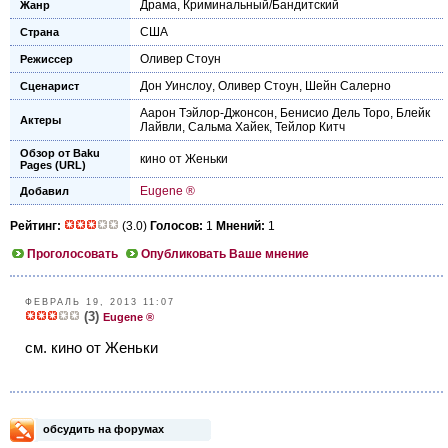
Драма
,
Криминальный/Бандитский
Жанр
США
Страна
Оливер Стоун
Режиссер
Дон Уинслоу
,
Оливер Стоун
,
Шейн Салерно
Сценарист
Аарон Тэйлор-Джонсон
,
Бенисио Дель Торо
,
Блейк
Актеры
Лайвли
,
Сальма Хайек
,
Тейлор Китч
Обзор от Baku
кино от Женьки
Pages (URL)
Eugene ®
Добавил
Рейтинг:
(3.0)
Голосов:
1
Мнений:
1
Проголосовать
Опубликовать Ваше мнение
ФЕВРАЛЬ 19, 2013 11:07
(3)
Eugene ®
см. кино от Женьки
обсудить на форумах