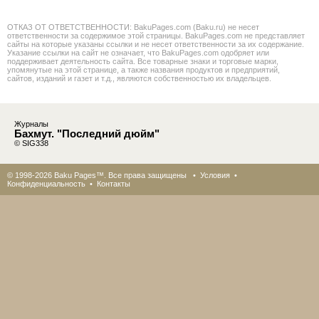
ОТКАЗ ОТ ОТВЕТСТВЕННОСТИ: BakuPages.com (Baku.ru) не несет
ответственности за содержимое этой страницы. BakuPages.com не представляет
сайты на которые указаны ссылки и не несет ответственности за их содержание.
Указание ссылки на сайт не означает, что BakuPages.com одобряет или
поддерживает деятельность сайта. Все товарные знаки и торговые марки,
упомянутые на этой странице, а также названия продуктов и предприятий,
сайтов, изданий и газет и т.д., являются собственностью их владельцев.
Журналы
Бахмут. "Последний дюйм"
© SIG338
© 1998-2026 Baku Pages™. Все права защищены •
Условия
•
Конфиденциальность
•
Контакты