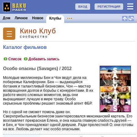
ВХОД
РЕГИСТРАЦИЯ
Дом
Личное
Новое
Клубы
Кино Клуб
сообщество
Каталог фильмов
Список
Добавить запись
Особо опасны (Savages) / 2012
Молодые миллионеры Бен и Чон ведут дела на
побережье Калифорнии. Бен — выдающийся
ботаник и талантливый бизнесмен, Чон — мастер
возвращения долгов и борьбы с конкурентами. В их
работе много сложных моментов, ведь они
выращивают лучшую в мире траву. Особо
серьезные проблемы решает знакомый агент ФБР.
Но с одной не сможет помочь даже он.
Сверхприбыльным бизнесом заинтересовался мексиканский картель. Его
возглавляет прекрасная Елена, и она нашла главную слабость друзей —
и Бен, и Чон принадлежат одной девушке. Ради прелестной О. они готовы
на все. Любовь делает нас особо опасными.