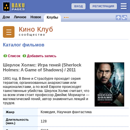
ВХОД
РЕГИСТРАЦИЯ
Дом
Личное
Новое
Клубы
Кино Клуб
сообщество
Каталог фильмов
Список
Добавить запись
Шерлок Холмс: Игра теней (Sherlock
Holmes: A Game of Shadows) / 2011
1891 год. В Вене и Страсбурге проходит серия
терактов, организованных анархистами или
националистами, а по всей Европе происходят
таинственные убийства. Шерлок Холмс считает, что
за всем этим стоит профессор Джеймс Мориарти —
математический гений, автор знаменитых лекций и
трудов.
Комедия
,
Научная фантастика
Жанр
Длительность
128
(мин.)