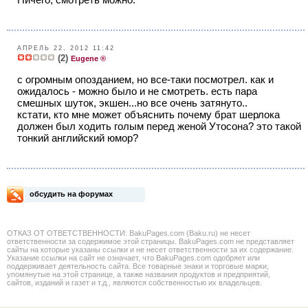
АПРЕЛЬ 22, 2012 11:42
(2)
Eugene ®
с огромным опозданием, но все-таки посмотрел. как и
ожидалось - можно было и не смотреть. есть пара
смешных шуток, экшен...но все очень затянуто..
кстати, кто мне может объяснить почему брат шерлока
должен был ходить голым перед женой Утосона? это такой
тонкий английский юмор?
обсудить на форумах
ОТКАЗ ОТ ОТВЕТСТВЕННОСТИ: BakuPages.com (Baku.ru) не несет
ответственности за содержимое этой страницы. BakuPages.com не представляет
сайты на которые указаны ссылки и не несет ответственности за их содержание.
Указание ссылки на сайт не означает, что BakuPages.com одобряет или
поддерживает деятельность сайта. Все товарные знаки и торговые марки,
упомянутые на этой странице, а также названия продуктов и предприятий,
сайтов, изданий и газет и т.д., являются собственностью их владельцев.