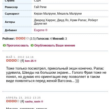
США
Страна
Гай Ричи
Режиссер
Киран Малруни
,
Мишель Малруни
Сценарист
Джаред Харрис
,
Джуд Ло
,
Нуми Рапас
,
Роберт
Актеры
Дауни мл
Eugene ®
Добавил
Рейтинг:
(3.5)
Голосов:
4
Мнений:
3
Проголосовать
Опубликовать Ваше мнение
МАЙ 1, 2012 14:16
(4)
ken-25 ®
Тоже только посмотрел, прикольный экшн конечно. Рапас
удивила, Шведы на большом экране... Голого Фрая тоже не
понял, но думаю его ориентация ему позволяет в таком
виде появляться перед женой Ватсона... )))
АПРЕЛЬ 23, 2012 13:25
(4)
sasha_ravin ®
Ничего, смотреть можно.