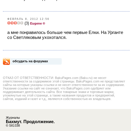
ФЕВРАЛЬ 8, 2012 12:56
(3)
Eugene ®
а мне понравилось больше чем первые Елки. На Урганте
со Светляковым ухохотался.
обсудить на форумах
ОТКАЗ ОТ ОТВЕТСТВЕННОСТИ: BakuPages.com (Baku.ru) не несет
ответственности за содержимое этой страницы. BakuPages.com не представляет
сайты на которые указаны ссылки и не несет ответственности за их содержание.
Указание ссылки на сайт не означает, что BakuPages.com одобряет или
поддерживает деятельность сайта. Все товарные знаки и торговые марки,
упомянутые на этой странице, а также названия продуктов и предприятий,
сайтов, изданий и газет и т.д., являются собственностью их владельцев.
Журналы
Бахмут. Продолжение.
© SIG338