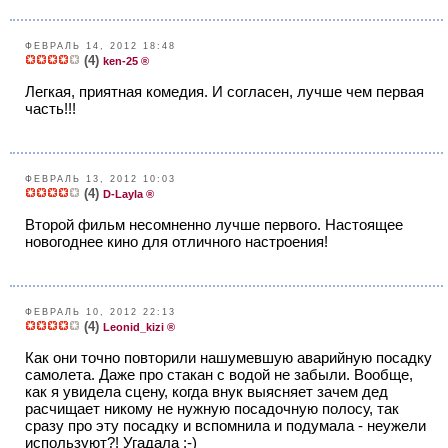
ФЕВРАЛЬ 14, 2012 18:48
(4)
ken-25 ®
Легкая, приятная комедия. И согласен, лучше чем первая
часть!!!
ФЕВРАЛЬ 13, 2012 10:03
(4)
D-Layla ®
Второй фильм несомненно лучше первого. Настоящее
новогоднее кино для отличного настроения!
ФЕВРАЛЬ 10, 2012 22:13
(4)
Leonid_kizi ®
Как они точно повторили нашумевшую аварийную посадку
самолета. Даже про стакан с водой не забыли. Вообще,
как я увидела сцену, когда внук выясняет зачем дед
расчищает никому не нужную посадочную полосу, так
сразу про эту посадку и вспомнила и подумала - неужели
используют?! Угадала :-)