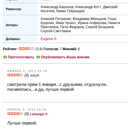
Александр Баранов
,
Александр Котт
,
Дмитрий
Режиссер
Киселев
,
Леван Габриадзе
Алексей Петренко
,
Владимир Меньшов
,
Гоша
Куценко
,
Иван Ургант
,
Ирина Алферова
,
Никита
Актеры
Пресняков
,
Петр Федоров
,
Сергей Безруков
,
Сергей Светлаков
Eugene ®
Добавил
Рейтинг:
(3.9)
Голосов:
7
Мнений:
6
Проголосовать
Опубликовать Ваше мнение
ЯНВАРЬ 2, 2013 07:19
(4)
Alik25
смотрели прям 1 января...с друзьями, отдохнули,
посмеялись...и да, лучше первой
АПРЕЛЬ 3, 2012 14:30
(4)
Lethargie ®
Лучше первой.