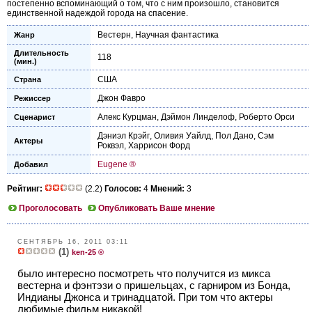
постепенно вспоминающий о том, что с ним произошло, становится
единственной надеждой города на спасение.
Вестерн
,
Научная фантастика
Жанр
Длительность
118
(мин.)
США
Страна
Джон Фавро
Режиссер
Алекс Курцман
,
Дэймон Линделоф
,
Роберто Орси
Сценарист
Дэниэл Крэйг
,
Оливия Уайлд
,
Пол Дано
,
Сэм
Актеры
Роквэл
,
Харрисон Форд
Eugene ®
Добавил
Рейтинг:
(2.2)
Голосов:
4
Мнений:
3
Проголосовать
Опубликовать Ваше мнение
СЕНТЯБРЬ 16, 2011 03:11
(1)
ken-25 ®
было интересно посмотреть что получится из микса
вестерна и фэнтэзи о пришельцах, с гарниром из Бонда,
Индианы Джонса и тринадцатой. При том что актеры
любимые фильм никакой!