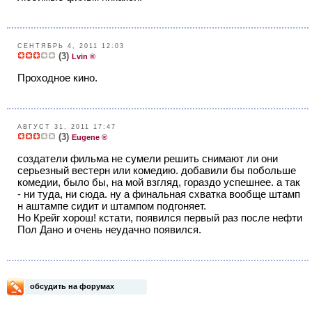
СЕНТЯБРЬ 4, 2011 12:03
(3)
Lvin ®
Проходное кино.
АВГУСТ 31, 2011 17:47
(3)
Eugene ®
создатели фильма не сумели решить снимают ли они
серьезный вестерн или комедию. добавили бы побольше
комедии, было бы, на мой взгляд, гораздо успешнее. а так
- ни туда, ни сюда. ну а финальная схватка вообще штамп
н аштампе сидит и штампом подгоняет.
Но Крейг хорош! кстати, появился первый раз после нефти
Пол Дано и очень неудачно появился.
обсудить на форумах