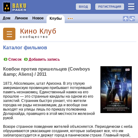
ВХОД
РЕГИСТРАЦИЯ
Дом
Личное
Новое
Клубы
Кино Клуб
сообщество
Каталог фильмов
Список
Добавить запись
Ковбои против пришельцев (Cowboys
&amp; Aliens) / 2011
1873, Абсолюшен, штат Аризона. В эту глухую
американскую провинцию прибывает потерявший
память незнакомец. Единственный намек на его
прошлое — это странные кандалы на одном из его
запястий. Странник быстро узнает, что жители
городка не рады незнакомцам, да и вообще они
выходят на улицы лишь по приказу полковника
Долархайда, правящего в этой местности железной
рукой.
Вскоре странное поведение жителей объясняется. Периодически с неба
обрушиваются ужасающие создания, которые забирают все, что им
заблагорассудится и держат город в паническом страхе. Главный герой,