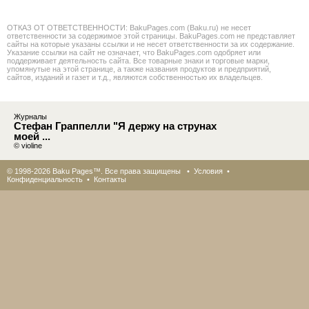
ОТКАЗ ОТ ОТВЕТСТВЕННОСТИ: BakuPages.com (Baku.ru) не несет
ответственности за содержимое этой страницы. BakuPages.com не представляет
сайты на которые указаны ссылки и не несет ответственности за их содержание.
Указание ссылки на сайт не означает, что BakuPages.com одобряет или
поддерживает деятельность сайта. Все товарные знаки и торговые марки,
упомянутые на этой странице, а также названия продуктов и предприятий,
сайтов, изданий и газет и т.д., являются собственностью их владельцев.
Журналы
Стефан Граппелли "Я держу на струнах
моей ...
© violine
© 1998-2026 Baku Pages™. Все права защищены •
Условия
•
Конфиденциальность
•
Контакты