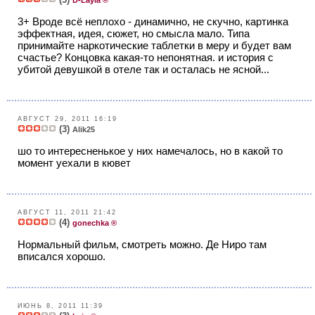
D-Layla ®
3+ Вроде всё неплохо - динамично, не скучно, картинка
эффектная, идея, сюжет, но смысла мало. Типа
принимайте наркотические таблетки в меру и будет вам
счастье? Концовка какая-то непонятная. и история с
убитой девушкой в отеле так и осталась не ясной...
АВГУСТ 29, 2011 16:19
(3)
Alik25
шо то интересненькое у них намечалось, но в какой то
момент уехали в кювет
АВГУСТ 11, 2011 21:42
(4)
gonechka ®
Нормальный фильм, смотреть можно. Де Ниро там
вписался хорошо.
ИЮНЬ 8, 2011 11:39