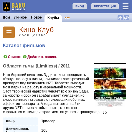
ВХОД
РЕГИСТРАЦИЯ
Дом
Личное
Новое
Клубы
Кино Клуб
сообщество
Каталог фильмов
Список
Добавить запись
Области тьмы (Limitless) / 2011
Нью-йоркский писатель Эдди, желая преодолеть
чёрную полосу в жизни, принимает засекреченный
препарат под названием NZT. Таблетка выводит
мозг парня на работу в нереальной мощности.
Этот творческий наркотик меняет всю жизнь Эдди,
за короткий срок он зарабатывает кучу денег, но
скоро начинает страдать от зловещих побочных
эффектов препарата. А когда пытается найти
других NZT-гениев, чтобы понять, как можно
справиться с этим пристрастием, он узнает страшную правду…
Триллер
Жанр
Длительность
105