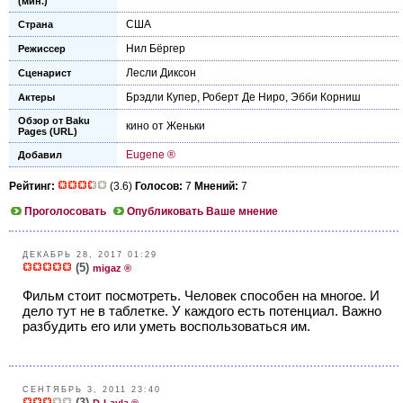
(мин.)
США
Страна
Нил Бёргер
Режиссер
Лесли Диксон
Сценарист
Брэдли Купер
,
Роберт Де Ниро
,
Эбби Корниш
Актеры
Обзор от Baku
кино от Женьки
Pages (URL)
Eugene ®
Добавил
Рейтинг:
(3.6)
Голосов:
7
Мнений:
7
Проголосовать
Опубликовать Ваше мнение
ДЕКАБРЬ 28, 2017 01:29
(5)
migaz ®
Фильм стоит посмотреть. Человек способен на многое. И
дело тут не в таблетке. У каждого есть потенциал. Важно
разбудить его или уметь воспользоваться им.
СЕНТЯБРЬ 3, 2011 23:40
(3)