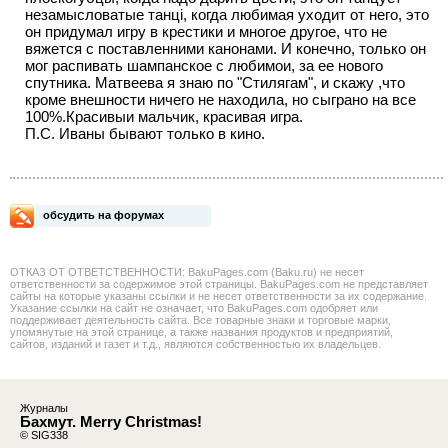
незамысловатые танцi, когда любимая уходит от него, это
он придумал игру в крестики и многое другое, что не
вяжется с поставленними канонами. И конечно, только он
мог распивать шампанское с любимои, за ее нового
спутника. Матвеева я знаю по "Стилягам", и скажу ,что
кроме внешности ничего не находила, но сыграно на все
100%.Красивыи мальчик, красивая игра.
П.С. Иваны бывают только в кино.
обсудить на форумах
ОТКАЗ ОТ ОТВЕТСТВЕННОСТИ: BakuPages.com (Baku.ru) не несет
ответственности за содержимое этой страницы. BakuPages.com не представляет
сайты на которые указаны ссылки и не несет ответственности за их содержание.
Указание ссылки на сайт не означает, что BakuPages.com одобряет или
поддерживает деятельность сайта. Все товарные знаки и торговые марки,
упомянутые на этой странице, а также названия продуктов и предприятий,
сайтов, изданий и газет и т.д., являются собственностью их владельцев.
Журналы
Бахмут. Merry Christmas!
© SIG338