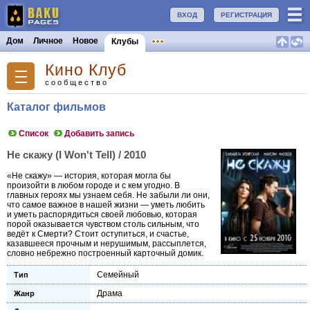
ВХОД
РЕГИСТРАЦИЯ
Дом
Личное
Новое
Клубы
Кино Клуб
сообщество
Каталог фильмов
Список
Добавить запись
Не скажу (I Won't Tell) / 2010
«Не скажу» — история, которая могла бы
произойти в любом городе и с кем угодно. В
главных героях мы узнаем себя. Не забыли ли они,
что самое важное в нашей жизни — уметь любить
и уметь распорядиться своей любовью, которая
порой оказывается чувством столь сильным, что
ведёт к Смерти? Стоит оступиться, и счастье,
казавшееся прочным и нерушимым, рассыплется,
словно небрежно построенный карточный домик.
Семейный
Тип
Драма
Жанр