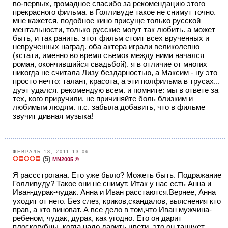
во-первых, громадное спасибо за рекомендацию этого
прекрасного фильма. в Голливуде такое не снимут точно.
мне кажется, подобное кино присуще только русской
ментальности, только русские могут так любить. а может
быть, и так ранить. этот фильм стоит всех врученных и
неврученных наград. оба актера играли великолепно
(кстати, именно во время съемок между ними начался
роман, окончившийся свадьбой). я в отличие от многих
никогда не считала Лизу бездарностью, а Максим - ну это
просто нечто: талант, красота, а эти полфильма в трусах...
дуэт удался. рекомендую всем. и помните: мы в ответе за
тех, кого приручили. не причиняйте боль близким и
любимым людям. п.с. забыла добавить, что в фильме
звучит дивная музыка!
ФЕВРАЛЬ 18, 2011 13:06
(5)
MN2005 ®
Я рассстрогана. Ето уже было? Можеть быть. Подражание
Голливуду? Такое они не снимут. Итак у нас есть Анна и
Иван-дурак-чудак. Анна и Иван расстаются.Вернее, Анна
уходит от него. Без слез, криков,скандалов, выяснения кто
прав, а кто виноват. А все дело в том,что Иван мужчина-
ребеном, чудак, дурак, как угодно. Ето он дарит
плоскогубцы, когда надо дарить цвети, это он танцует