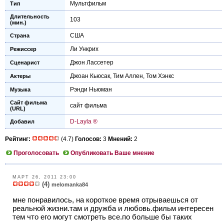
Мультфильм
Тип
Длительность
103
(мин.)
США
Страна
Ли Ункрих
Режиссер
Джон Лассетер
Сценарист
Джоан Кьюсак
,
Тим Аллен
,
Том Хэнкс
Актеры
Рэнди Ньюман
Музыка
Сайт фильма
сайт фильма
(URL)
D-Layla ®
Добавил
Рейтинг:
(4.7)
Голосов:
3
Мнений:
2
Проголосовать
Опубликовать Ваше мнение
МАРТ 26, 2011 23:00
(4)
melomanka84
мне понравилось, на короткое время отрываешься от
реальной жизни.там и дружба и любовь.фильм интересен
тем что его могут смотреть все.по больше бы таких