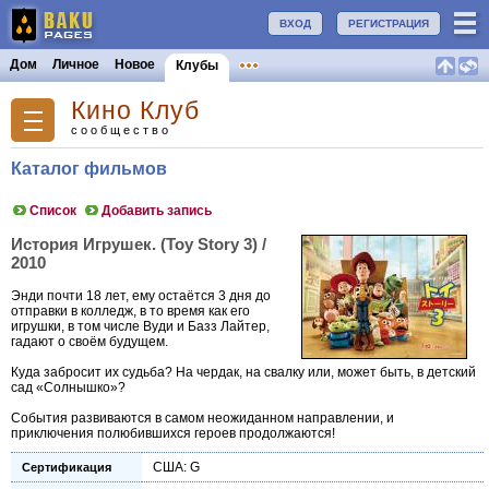
ВХОД
РЕГИСТРАЦИЯ
Дом
Личное
Новое
Клубы
Кино Клуб
сообщество
Каталог фильмов
Список
Добавить запись
История Игрушек. (Toy Story 3) /
2010
Энди почти 18 лет, ему остаётся 3 дня до
отправки в колледж, в то время как его
игрушки, в том числе Вуди и Базз Лайтер,
гадают о своём будущем.
Куда забросит их судьба? На чердак, на свалку или, может быть, в детский
сад «Солнышко»?
События развиваются в самом неожиданном направлении, и
приключения полюбившихся героев продолжаются!
США: G
Сертификация