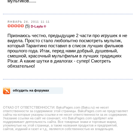
мультиков......
ЯНВАРЬ 24, 2011 11:11
(5)
D-Layla ®
Признаюсь честно, предыдущие 2 части про игрушек я не
видела. Просто стало любопытно посмотреть мультик,
который Тарантино поставил в список лучших фильмов
прошлого года. Итак, перед нами добрый, душевный,
смешной, красочный мультфильм в лучших традициях
Pixar. А какие шутки в диалогах - супер! Смотреть
обязательно!
обсудить на форумах
ОТКАЗ ОТ ОТВЕТСТВЕННОСТИ: BakuPages.com (Baku.ru) не несет
ответственности за содержимое этой страницы. BakuPages.com не представляет
сайты на которые указаны ссылки и не несет ответственности за их содержание.
Указание ссылки на сайт не означает, что BakuPages.com одобряет или
поддерживает деятельность сайта. Все товарные знаки и торговые марки,
упомянутые на этой странице, а также названия продуктов и предприятий,
сайтов, изданий и газет и т.д., являются собственностью их владельцев.