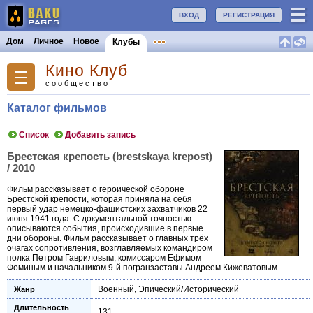
ВХОД
РЕГИСТРАЦИЯ
Дом
Личное
Новое
Клубы
Кино Клуб
сообщество
Каталог фильмов
Список
Добавить запись
Брестская крепость (brestskaya krepost)
/ 2010
Фильм рассказывает о героической обороне
Брестской крепости, которая приняла на себя
первый удар немецко-фашистских захватчиков 22
июня 1941 года. С документальной точностью
описываются события, происходившие в первые
дни обороны. Фильм рассказывает о главных трёх
очагах сопротивления, возглавляемых командиром
полка Петром Гавриловым, комиссаром Ефимом
Фоминым и начальником 9-й погранзаставы Андреем Кижеватовым.
Военный
,
Эпический/Исторический
Жанр
Длительность
131