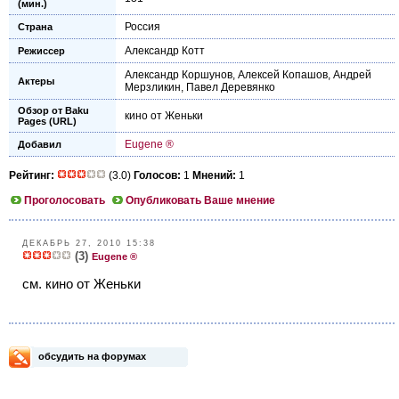
(мин.)
Россия
Страна
Александр Котт
Режиссер
Александр Коршунов
,
Алексей Копашов
,
Андрей
Актеры
Мерзликин
,
Павел Деревянко
Обзор от Baku
кино от Женьки
Pages (URL)
Eugene ®
Добавил
Рейтинг:
(3.0)
Голосов:
1
Мнений:
1
Проголосовать
Опубликовать Ваше мнение
ДЕКАБРЬ 27, 2010 15:38
(3)
Eugene ®
см. кино от Женьки
обсудить на форумах