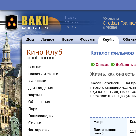
Баку:
Журналы
Стефан Граппел
07 авг.
© violine
09:22
Дом
Личное
Новое
Форумы
Объяв
Клубы
Кино Клуб
Каталог фильмов
сообщество
Список
Добавить 
Главная
Жизнь, как она есть (
Новости и статьи
Участники
Холли Беренсон — набира
первого свидания единств
Дни Рождения
единственными, кто оста
Форумы
несхожие планы досуга им
Объявления
Пари
Энциклопедия
Ко
Жанр
Cсылки
Фотографии
Длительность
114
(мин.)