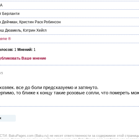
А
г Берланти
н Дейчман
,
Кристин Раск Робинсон
ош Дюамель
,
Кэтрин Хейгл
gene ®
олосов:
1
Мнений:
1
убликовать Ваше мнение
45
озяек. все до боли предсказуемо и затянуто.
рпимо, то ближе к концу такие розовые сопли, что помереть мо
х
BakuPages.com (Baku.ru) не несет ответственности за содержимое этой страницы. 