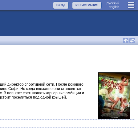
руccкий
ВХОД
РЕГИСТРАЦИЯ
english
й директор спортивной сети. После рокового
тнице Софи. Но когда внезапно они становятся
х. В попытке состыковать карьерные амбиции и
дстоит поселиться под одной крышей.