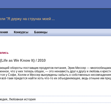
ли "Я держу на струнах моей ...
ления
Конкурсы
Бакинцы
запись
Life as We Know It) / 2010
ющий обороты поставщик продуктов питания, Эрик Мессер — многообещающи
енное, что у них теперь общее, — это ненависть друг к другу и любовь к крес
ется у Софи, Холли и Мессер вынуждены забыть о собственных несовпадения
 всё-таки придется найти хоть что-то их объединяющее, ведь отныне им пре
медия
,
Любовная история