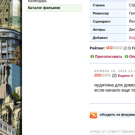
Календарь
СШ
Страна
Каталог фильмов
Гре
Режиссер
Йе
Сценарист
Дж
Актеры
Eu
Добавил
Рейтинг:
(2.0)
Г
Проголосовать
Оп
НОЯБРЬ 18, 2010 13:
(2)
Eugene ®
нудятина для домох
если начало еще те
обсудить на форума
ОТКАЗ ОТ ОТВЕТСТВЕННОСТИ: 