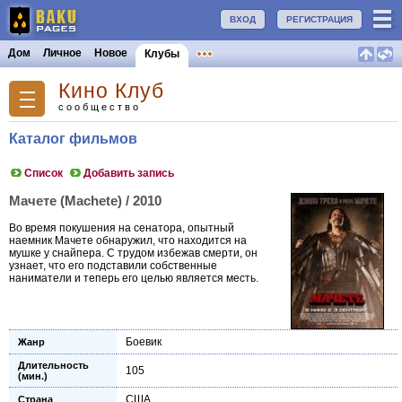
ВХОД
РЕГИСТРАЦИЯ
Дом
Личное
Новое
Клубы
Кино Клуб
сообщество
Каталог фильмов
Список
Добавить запись
Мачете (Machete) / 2010
Во время покушения на сенатора, опытный
наемник Мачете обнаружил, что находится на
мушке у снайпера. С трудом избежав смерти, он
узнает, что его подставили собственные
наниматели и теперь его целью является месть.
Боевик
Жанр
Длительность
105
(мин.)
США
Страна