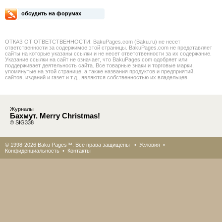
обсудить на форумах
ОТКАЗ ОТ ОТВЕТСТВЕННОСТИ: BakuPages.com (Baku.ru) не несет
ответственности за содержимое этой страницы. BakuPages.com не представляет
сайты на которые указаны ссылки и не несет ответственности за их содержание.
Указание ссылки на сайт не означает, что BakuPages.com одобряет или
поддерживает деятельность сайта. Все товарные знаки и торговые марки,
упомянутые на этой странице, а также названия продуктов и предприятий,
сайтов, изданий и газет и т.д., являются собственностью их владельцев.
Журналы
Бахмут. Merry Christmas!
© SIG338
© 1998-2026 Baku Pages™. Все права защищены •
Условия
•
Конфиденциальность
•
Контакты