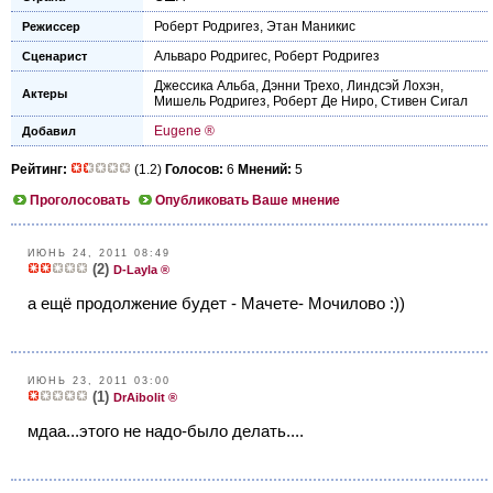
Роберт Родригез
,
Этан Маникис
Режиссер
Альваро Родригес
,
Роберт Родригез
Сценарист
Джессика Альба
,
Дэнни Трехо
,
Линдсэй Лохэн
,
Актеры
Мишель Родригез
,
Роберт Де Ниро
,
Стивен Сигал
Eugene ®
Добавил
Рейтинг:
(1.2)
Голосов:
6
Мнений:
5
Проголосовать
Опубликовать Ваше мнение
ИЮНЬ 24, 2011 08:49
(2)
D-Layla ®
а ещё продолжение будет - Мачете- Мочилово :))
ИЮНЬ 23, 2011 03:00
(1)
DrAibolit ®
мдаа...этого не надо-было делать....