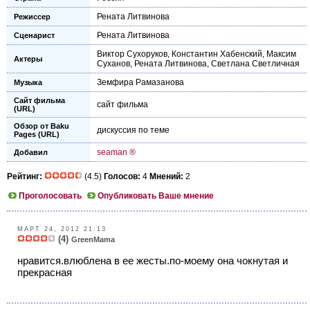
Рената Литвинова
Режиссер
Рената Литвинова
Сценарист
Виктор Сухоруков
,
Константин Хабенский
,
Максим
Актеры
Суханов
,
Рената Литвинова
,
Светлана Светличная
Земфира Рамазанова
Музыка
Сайт фильма
сайт фильма
(URL)
Обзор от Baku
дискуссия по теме
Pages (URL)
seaman ®
Добавил
Рейтинг:
(4.5)
Голосов:
4
Мнений:
2
Проголосовать
Опубликовать Ваше мнение
МАРТ 24, 2012 21:13
(4)
GreenMama
нравится.влюблена в ее жесты.по-моему она чокнутая и
прекрасная