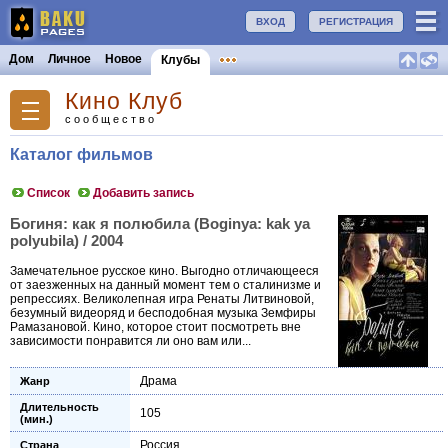
ВХОД
РЕГИСТРАЦИЯ
Дом
Личное
Новое
Клубы
Кино Клуб
сообщество
Каталог фильмов
Список
Добавить запись
Богиня: как я полюбила (Boginya: kak ya
polyubila) / 2004
Замечательное русское кино. Выгодно отличающееся
от заезженных на данный момент тем о сталинизме и
репрессиях. Великолепная игра Ренаты Литвиновой,
безумный видеоряд и бесподобная музыка Земфиры
Рамазановой. Кино, которое стоит посмотреть вне
зависимости понравится ли оно вам или...
Драма
Жанр
Длительность
105
(мин.)
Россия
Страна