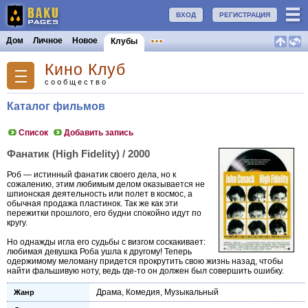
ВХОД
РЕГИСТРАЦИЯ
Дом
Личное
Новое
Клубы
Кино Клуб
сообщество
Каталог фильмов
Список
Добавить запись
Фанатик (High Fidelity) / 2000
Роб — истинный фанатик своего дела, но к
сожалению, этим любимым делом оказывается не
шпионская деятельность или полет в космос, а
обычная продажа пластинок. Так же как эти
пережитки прошлого, его будни спокойно идут по
кругу.
Но однажды игла его судьбы с визгом соскакивает:
любимая девушка Роба ушла к другому! Теперь
одержимому меломану придется прокрутить свою жизнь назад, чтобы
найти фальшивую ноту, ведь где-то он должен был совершить ошибку.
Драма
,
Комедия
,
Музыкальный
Жанр