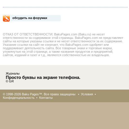
обсудить на форумах
ОТКАЗ ОТ ОТВЕТСТВЕННОСТИ: BakuPages.com (Baku.ru) не несет
ответственности за содержимое этой страницы. BakuPages.com не представляет
сайты на которые указаны ссылки и не несет ответственности за их содержание.
Указание ссылки на сайт не означает, что BakuPages.com одобряет или
поддерживает деятельность сайта. Все товарные знаки и торговые марки,
упомянутые на этой странице, а также названия продуктов и предприятий,
сайтов, изданий и газет и т.д., являются собственностью их владельцев.
Журналы
Просто буквы на экране телефона.
© GR
© 1998-2026 Baku Pages™. Все права защищены •
Условия
•
Конфиденциальность
•
Контакты