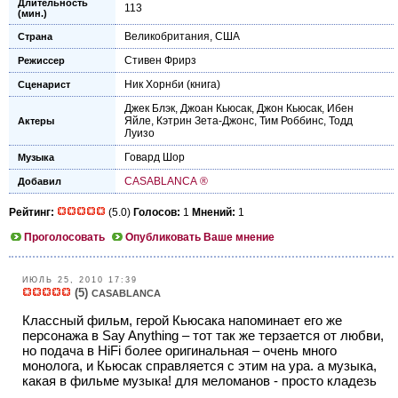
Длительность
113
(мин.)
Великобритания
,
США
Страна
Стивен Фрирз
Режиссер
Ник Хорнби
(книга)
Сценарист
Джек Блэк
,
Джоан Кьюсак
,
Джон Кьюсак
,
Ибен
Яйле
,
Кэтрин Зета-Джонс
,
Тим Роббинс
,
Тодд
Актеры
Луизо
Говард Шор
Музыка
CASABLANCA ®
Добавил
Рейтинг:
(5.0)
Голосов:
1
Мнений:
1
Проголосовать
Опубликовать Ваше мнение
ИЮЛЬ 25, 2010 17:39
(5)
CASABLANCA
Классный фильм, герой Кьюсака напоминает его же
персонажа в Say Anything – тот так же терзается от любви,
но подача в HiFi более оригинальная – очень много
монолога, и Кьюсак справляется с этим на ура. а музыка,
какая в фильме музыка! для меломанов - просто кладезь