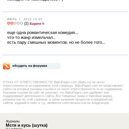
ИЮЛЬ 7, 2010 13:03
(2)
Eugene ®
еще одна романтическая комедия...
что-то жанр измельчал..
есть пару смешных моментов, но не более того...
обсудить на форумах
ОТКАЗ ОТ ОТВЕТСТВЕННОСТИ: BakuPages.com (Baku.ru) не несет
ответственности за содержимое этой страницы. BakuPages.com не представляет
сайты на которые указаны ссылки и не несет ответственности за их содержание.
Указание ссылки на сайт не означает, что BakuPages.com одобряет или
поддерживает деятельность сайта. Все товарные знаки и торговые марки,
упомянутые на этой странице, а также названия продуктов и предприятий,
сайтов, изданий и газет и т.д., являются собственностью их владельцев.
Журналы
Мстя и кусь (шутка)