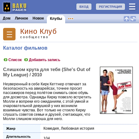
ВХОД
РЕГИСТРАЦИЯ
Дом
Личное
Новое
Клубы
Кино Клуб
сообщество
Каталог фильмов
Список
Добавить запись
Слишком крута для тебя (She's Out of
My League) / 2010
Неуверенный в себе Кирк Кеттнер отвечает за
безопасность на авиарейсах, точнее просит
пассажиров перед полётом снимать свою обувь
для досмотра. Однажды Кирку повезло встретить
Молли и вопреки его ожиданиям, с этой умной и
очаровательной девушкой у них возникли
взаимные чувства. Вот только не стоило Кирку
слушать советов семьи и друзей, считающих, что
Молли слишком хороша для него.
Комедия
,
Любовная история
Жанр
Длительность
104