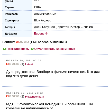
(мин.)
США
Страна
Джим Филд Смит
Режиссер
Шон Андерс
Сценарист
Джей Барушель
,
Кристен Риттер
,
Элис Ив
Актеры
Eugene ®
Добавил
Рейтинг:
(1.6)
Голосов:
5
Мнений:
3
Проголосовать
Опубликовать Ваше мнение
НОЯБРЬ 29, 2011 05:06
(1)
Lvin ®
Дурь редкостная. Вообще в фильме ничего нет. Кто дал
под это дело денег...
ОКТЯБРЬ 18, 2010 22:02
(1)
Fidashechka ®
Мдя... "Романтическая Комедия" Ни роамнтики... ни
комедии не наблюдалось :-)