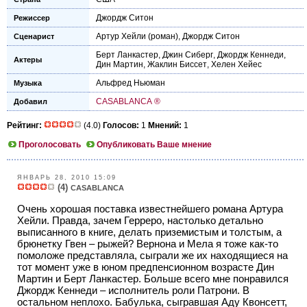
Джордж Ситон
Режиссер
Артур Хейли
(роман),
Джордж Ситон
Сценарист
Берт Ланкастер
,
Джин Сиберг
,
Джордж Кеннеди
,
Актеры
Дин Мартин
,
Жаклин Биссет
,
Хелен Хейес
Альфред Ньюман
Музыка
CASABLANCA ®
Добавил
Рейтинг:
(4.0)
Голосов:
1
Мнений:
1
Проголосовать
Опубликовать Ваше мнение
ЯНВАРЬ 28, 2010 15:09
(4)
CASABLANCA
Очень хорошая поставка известнейшего романа Артура
Хейли. Правда, зачем Герреро, настолько детально
выписанного в книге, делать приземистым и толстым, а
брюнетку Гвен – рыжей? Вернона и Мела я тоже как-то
помоложе представляла, сыграли же их находящиеся на
тот момент уже в юном предпенсионном возрасте Дин
Мартин и Берт Ланкастер. Больше всего мне понравился
Джордж Кеннеди – исполнитель роли Патрони. В
остальном неплохо. Бабулька, сыгравшая Аду Квонсетт,