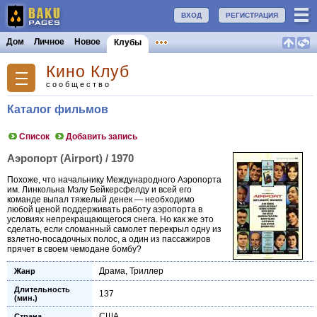
ВХОД
РЕГИСТРАЦИЯ
Дом
Личное
Новое
Клубы
Кино Клуб
сообщество
Каталог фильмов
Список
Добавить запись
Аэропорт (Airport) / 1970
Похоже, что начальнику Международного Аэропорта
им. Линкольна Мэлу Бейкерсфелду и всей его
команде выпал тяжелый денек — необходимо
любой ценой поддерживать работу аэропорта в
условиях непрекращающегося снега. Но как же это
сделать, если сломанный самолет перекрыл одну из
взлетно-посадочных полос, а один из пассажиров
прячет в своем чемодане бомбу?
Драма
,
Триллер
Жанр
Длительность
137
(мин.)
США
Страна