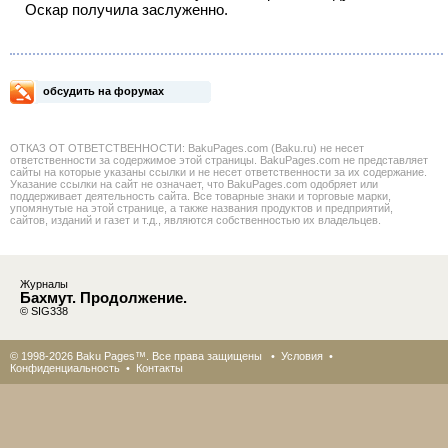
Оскар получила заслуженно.
обсудить на форумах
ОТКАЗ ОТ ОТВЕТСТВЕННОСТИ: BakuPages.com (Baku.ru) не несет
ответственности за содержимое этой страницы. BakuPages.com не представляет
сайты на которые указаны ссылки и не несет ответственности за их содержание.
Указание ссылки на сайт не означает, что BakuPages.com одобряет или
поддерживает деятельность сайта. Все товарные знаки и торговые марки,
упомянутые на этой странице, а также названия продуктов и предприятий,
сайтов, изданий и газет и т.д., являются собственностью их владельцев.
Журналы
Бахмут. Продолжение.
© SIG338
© 1998-2026 Baku Pages™. Все права защищены •
Условия
•
Конфиденциальность
•
Контакты