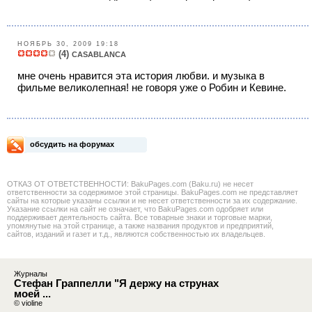
НОЯБРЬ 30, 2009 19:18
(4)
CASABLANCA
мне очень нравится эта история любви. и музыка в
фильме великолепная! не говоря уже о Робин и Кевине.
обсудить на форумах
ОТКАЗ ОТ ОТВЕТСТВЕННОСТИ: BakuPages.com (Baku.ru) не несет
ответственности за содержимое этой страницы. BakuPages.com не представляет
сайты на которые указаны ссылки и не несет ответственности за их содержание.
Указание ссылки на сайт не означает, что BakuPages.com одобряет или
поддерживает деятельность сайта. Все товарные знаки и торговые марки,
упомянутые на этой странице, а также названия продуктов и предприятий,
сайтов, изданий и газет и т.д., являются собственностью их владельцев.
Журналы
Стефан Граппелли "Я держу на струнах
моей ...
© violine