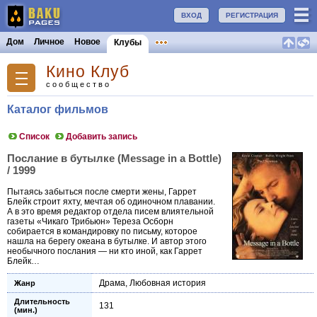
ВХОД
РЕГИСТРАЦИЯ
Дом
Личное
Новое
Клубы
Кино Клуб
сообщество
Каталог фильмов
Список
Добавить запись
Послание в бутылке (Message in a Bottle)
/ 1999
Пытаясь забыться после смерти жены, Гаррет
Блейк строит яхту, мечтая об одиночном плавании.
А в это время редактор отдела писем влиятельной
газеты «Чикаго Трибьюн» Тереза Осборн
собирается в командировку по письму, которое
нашла на берегу океана в бутылке. И автор этого
необычного послания — ни кто иной, как Гаррет
Блейк…
Драма
,
Любовная история
Жанр
Длительность
131
(мин.)