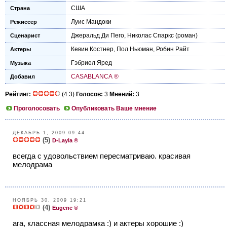
США
Страна
Луис Мандоки
Режиссер
Джеральд Ди Пего
,
Николас Спаркс
(роман)
Сценарист
Кевин Костнер
,
Пол Ньюман
,
Робин Райт
Актеры
Гэбриел Яред
Музыка
CASABLANCA ®
Добавил
Рейтинг:
(4.3)
Голосов:
3
Мнений:
3
Проголосовать
Опубликовать Ваше мнение
ДЕКАБРЬ 1, 2009 09:44
(5)
D-Layla ®
всегда с удовольствием пересматриваю. красивая
мелодрама
НОЯБРЬ 30, 2009 19:21
(4)
Eugene ®
ага, классная мелодрамка :) и актеры хорошие :)