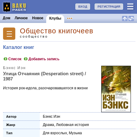
ВХОД
РЕГИСТРАЦИЯ
Дом
Личное
Новое
Клубы
Общество книгочеев
сообщество
Каталог книг
Список
Добавить запись
Бэнкс Иэн
Улица Отчаяния (Desperation street) /
1987
История рок-идола, разочаровавшегося в жизни
Бэнкс Иэн
Автор
Драма
,
Любовная история
Жанр
Для взрослых
,
Музыка
Тип