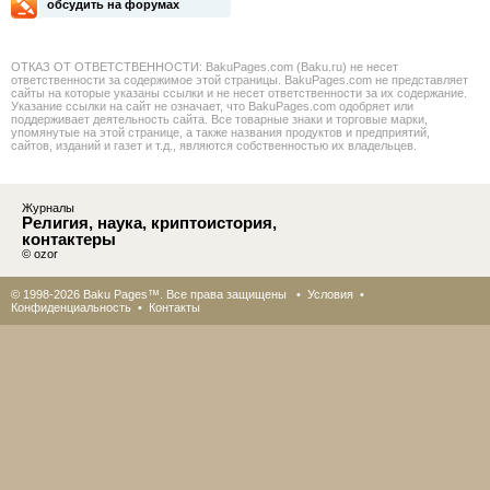
обсудить на форумах
ОТКАЗ ОТ ОТВЕТСТВЕННОСТИ: BakuPages.com (Baku.ru) не несет
ответственности за содержимое этой страницы. BakuPages.com не представляет
сайты на которые указаны ссылки и не несет ответственности за их содержание.
Указание ссылки на сайт не означает, что BakuPages.com одобряет или
поддерживает деятельность сайта. Все товарные знаки и торговые марки,
упомянутые на этой странице, а также названия продуктов и предприятий,
сайтов, изданий и газет и т.д., являются собственностью их владельцев.
Журналы
Религия, наука, криптоистория,
контактеры
© ozor
© 1998-2026 Baku Pages™. Все права защищены •
Условия
•
Конфиденциальность
•
Контакты