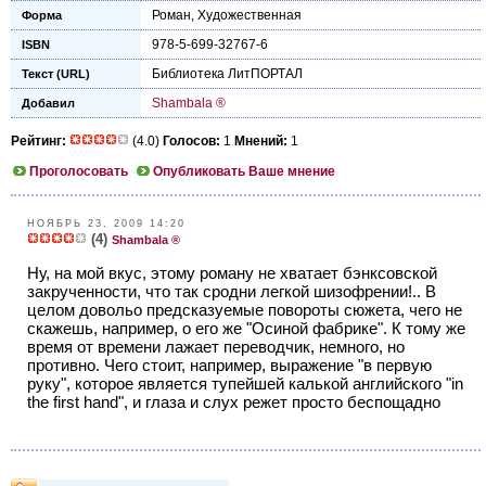
Роман
,
Художественная
Форма
978-5-699-32767-6
ISBN
Библиотека ЛитПОРТАЛ
Текст (URL)
Shambala ®
Добавил
Рейтинг:
(4.0)
Голосов:
1
Мнений:
1
Проголосовать
Опубликовать Ваше мнение
НОЯБРЬ 23, 2009 14:20
(4)
Shambala ®
Ну, на мой вкус, этому роману не хватает бэнксовской
закрученности, что так сродни легкой шизофрении!.. В
целом довольо предсказуемые повороты сюжета, чего не
скажешь, например, о его же "Осиной фабрике". К тому же
время от времени лажает переводчик, немного, но
противно. Чего стоит, например, выражение "в первую
руку", которое является тупейшей калькой английского "in
the first hand", и глаза и слух режет просто беспощадно