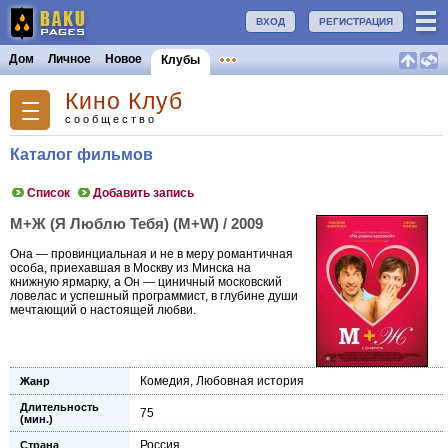
ВХОД
РЕГИСТРАЦИЯ
Дом
Личное
Новое
Клубы
Кино Клуб
сообщество
Каталог фильмов
Список
Добавить запись
М+Ж (Я Люблю Тебя) (M+W) / 2009
Она — провинциальная и не в меру романтичная
особа, приехавшая в Москву из Минска на
книжную ярмарку, а Он — циничный московский
ловелас и успешный программист, в глубине души
мечтающий о настоящей любви.
Комедия
,
Любовная история
Жанр
Длительность
75
(мин.)
Россия
Страна