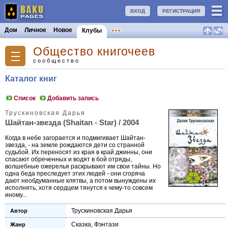
ВХОД
РЕГИСТРАЦИЯ
Дом
Личное
Новое
Клубы
Общество книгочеев
сообщество
Каталог книг
Список
Добавить запись
Трускиновская Дарья
Шайтан-звезда (Shaitan - Star) / 2004
Когда в небе загорается и подмигивает Шайтан-
звезда, - на земле рождаются дети со странной
судьбой. Их переносят из края в край джинны, они
спасают обреченных и водят в бой отряды,
волшебные ожерелья раскрывают им свои тайны. Но
одна беда преследует этих людей - они сгоряча
дают необдуманные клятвы, а потом вынуждены их
исполнять, хотя сердцем тянутся к чему-то совсем
иному...
Трускиновская Дарья
Автор
Сказка
,
Фэнтази
Жанр