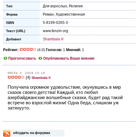
Для взрослых
,
Религия
Тип
Роман
,
Художественная
Форма
5-8199-0265-3
ISBN
www.fenzin.org
Текст (URL)
Shambala ®
Добавил
Рейтинг:
(4.0)
Голосов:
1
Мнений:
1
Проголосовать
Опубликовать Ваше мнение
ИЮЛЬ 3, 2009 15:18
(4)
Shambala ®
Получила огромное удовольствие, окунувшись в мир
сказок своего детства! Каждый, кто любил
азербайджанские волшебные сказки, будет рад такой
встрече во взрослой жизни! Одна беда, слишком уж
затянууто.
обсудить на форумах