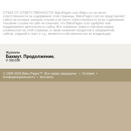
ОТКАЗ ОТ ОТВЕТСТВЕННОСТИ: BakuPages.com (Baku.ru) не несет
ответственности за содержимое этой страницы. BakuPages.com не представляет
сайты на которые указаны ссылки и не несет ответственности за их содержание.
Указание ссылки на сайт не означает, что BakuPages.com одобряет или
поддерживает деятельность сайта. Все товарные знаки и торговые марки,
упомянутые на этой странице, а также названия продуктов и предприятий,
сайтов, изданий и газет и т.д., являются собственностью их владельцев.
Журналы
Бахмут. Продолжение.
© SIG338
© 1998-2026 Baku Pages™. Все права защищены •
Условия
•
Конфиденциальность
•
Контакты