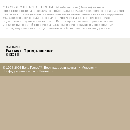
ОТКАЗ ОТ ОТВЕТСТВЕННОСТИ: BakuPages.com (Baku.ru) не несет
ответственности за содержимое этой страницы. BakuPages.com не представляет
сайты на которые указаны ссылки и не несет ответственности за их содержание.
Указание ссылки на сайт не означает, что BakuPages.com одобряет или
поддерживает деятельность сайта. Все товарные знаки и торговые марки,
упомянутые на этой странице, а также названия продуктов и предприятий,
сайтов, изданий и газет и т.д., являются собственностью их владельцев.
Журналы
Бахмут. Продолжение.
© SIG338
© 1998-2026 Baku Pages™. Все права защищены •
Условия
•
Конфиденциальность
•
Контакты