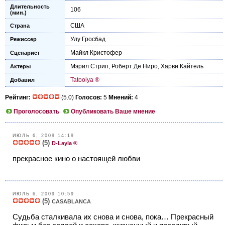
Длительность
106
(мин.)
США
Страна
Улу Гросбад
Режиссер
Майкл Кристофер
Сценарист
Мэрил Стрип
,
Роберт Де Ниро
,
Харви Кайтель
Актеры
Tatoolya ®
Добавил
Рейтинг:
(5.0)
Голосов:
5
Мнений:
4
Проголосовать
Опубликовать Ваше мнение
ИЮЛЬ 6, 2009 14:19
(5)
D-Layla ®
прекрасное кино о настоящей любви
ИЮЛЬ 6, 2009 10:59
(5)
CASABLANCA
Судьба сталкивала их снова и снова, пока… Прекрасный