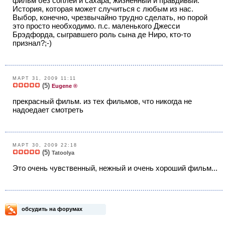
фильм без соплей и сахара, жизненный и правдивый.
История, которая может случиться с любым из нас.
Выбор, конечно, чрезвычайно трудно сделать, но порой
это просто необходимо. п.с. маленького Джесси
Брэдфорда, сыгравшего роль сына де Ниро, кто-то
признал?;-)
МАРТ 31, 2009 11:11
(5)
Eugene ®
прекрасный фильм. из тех фильмов, что никогда не
надоедает смотреть
МАРТ 30, 2009 22:18
(5)
Tatoolya
Это очень чувственный, нежный и очень хороший фильм...
обсудить на форумах