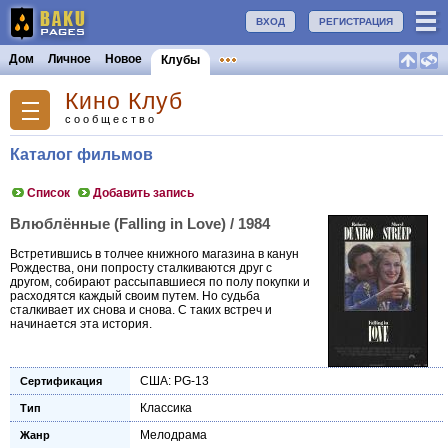
ВХОД
РЕГИСТРАЦИЯ
Дом
Личное
Новое
Клубы
Кино Клуб
сообщество
Каталог фильмов
Список
Добавить запись
Влюблённые (Falling in Love) / 1984
Встретившись в толчее книжного магазина в канун
Рождества, они попросту сталкиваются друг с
другом, собирают рассыпавшиеся по полу покупки и
расходятся каждый своим путем. Но судьба
сталкивает их снова и снова. С таких встреч и
начинается эта история.
США: PG-13
Сертификация
Классика
Тип
Мелодрама
Жанр