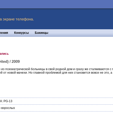
а экране телефона.
ления
Конкурсы
Бакинцы
запись
ted) / 2009
 из психиатрической больницы в свой родной дом и сразу же сталкиваются с
 от новой мачехи. Но главной проблемой для них становится вовсе не это, а
А: PG-13
 взрослых