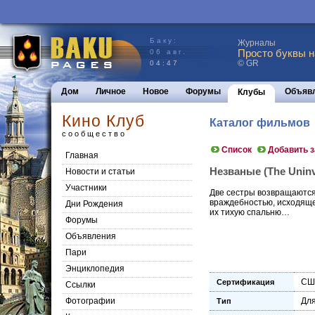
Баку:
Журналы
Просто буквы н
06 авг.
© GR
04:47
Дом
Личное
Новое
Форумы
Объяв
Клубы
Кино Клуб
Каталог фильмов
сообщество
Список
Добавить 
Главная
Незваные (The Uninvi
Новости и статьи
Участники
Две сестры возвращаются
враждебностью, исходящей
Дни Рождения
их тихую спальню…
Форумы
Объявления
Пари
Энциклопедия
СШ
Сертификация
Cсылки
Фотографии
Для
Тип