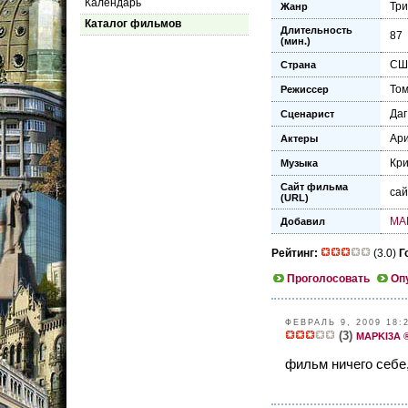
Календарь
Тр
Жанр
Каталог фильмов
Длительность
87
(мин.)
СШ
Страна
Том
Режиссер
Даг
Сценарист
Ари
Актеры
Кр
Музыка
Сайт фильма
са
(URL)
MA
Добавил
Рейтинг:
(3.0)
Г
Проголосовать
Оп
ФЕВРАЛЬ 9, 2009 18:
(3)
MAPKI3A 
фильм ничего себе,