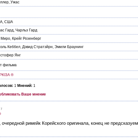
иллер
,
Ужас
А
,
США
ас Гард
,
Чарльз Гард
 Миро
,
Крейг Розенберг
эль Кеббел
,
Дэвид Стратэйрн
,
Эмили Браунинг
истофер Янг
йт фильма
PKI3A ®
олосов:
1
Мнений:
1
убликовать Ваше мнение
27
®
 очередной римейк Корейского оригинала, конец не предсказуе