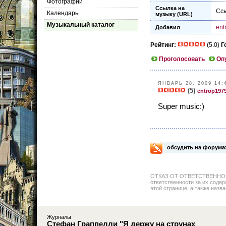
Фотографии
Ссылка на
Ссы
Календарь
музыку (URL)
Музыкальный каталог
ent
Добавил
Рейтинг:
(5.0)
Г
Проголосовать
Оп
ЯНВАРЬ 28, 2009 14:
(5)
entrop197
Super music:)
обсудить на форума
ОТКАЗ ОТ ОТВЕТСТВЕННОСТИ: 
ответственности за их содер
этой странице, а также назва
Журналы
Стефан Граппелли "Я держу на струнах