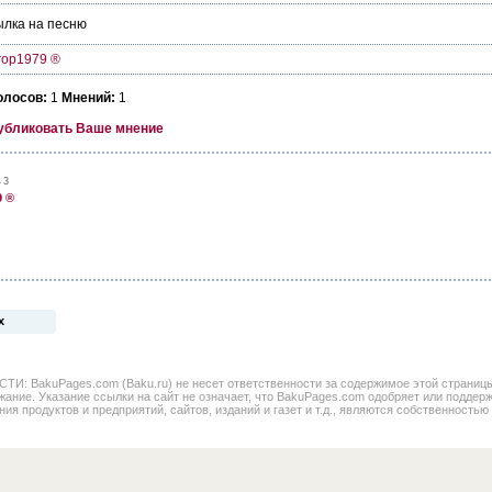
лка на песню
rop1979 ®
олосов:
1
Мнений:
1
убликовать Ваше мнение
43
9 ®
х
BakuPages.com (Baku.ru) не несет ответственности за содержимое этой страницы. 
жание. Указание ссылки на сайт не означает, что BakuPages.com одобряет или поддер
ния продуктов и предприятий, сайтов, изданий и газет и т.д., являются собственностью