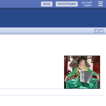
руccкий
ВХОД
РЕГИСТРАЦИЯ
english