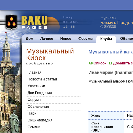
Баку:
Журналы
Бахмут. Продол
08 авг.
© SIG338
13:38
Дом
Личное
Новое
Форумы
Объяв
Клубы
Музыкальный
Музыкальный кат
Киоск
Список
Добавить 
сообщество
Инанмарам (Inanmara
Главная
Новости и статьи
Музыкальный альбом Гюл
Участники
Дни Рождения
Форумы
Объявления
Пари
На
Жанр
Энциклопедия
Сайт
Cай
Cсылки
исполнителя
(URL)