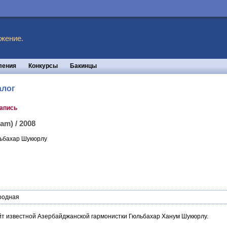
жение.
ления
Конкурсы
Бакинцы
алог
запись
m) / 2008
ьбахар Шукюрлу
родная
т известной Азербайджанской гармонистки Гюльбахар Ханум Шукюрлу.