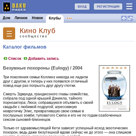
ВХОД
РЕГИСТРАЦИЯ
Дом
Личное
Новое
Клубы
Кино Клуб
сообщество
Каталог фильмов
Список
Добавить запись
Безумные похороны (Eulogy) / 2004
Три поколения семьи Коллинз никогда не ладили
друг с другом, и теперь у них появился отличный
повод еще раз погрызть друг другу глотки.
Смерть Эдмунда, грандиозного главы семейства,
собрала под одной крышей Дэниела, тайного
порноактера; Люси, собравшуюся объявить о своей
свадьбе с любимой подругой; агрессивную
невротичку Элис, превратившую свою семью в
послушных зомби; туповатого Скипа и его не по годам озабоченных
сексом сыновей-близнецов.
Только от здравомыслящей Кети зависит успешный исход экзотических
похорон, ведь даже безутешной вдове сейчас не до этого — она слишком