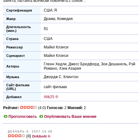
занята, пытаясь всячески покончить с собой…
США: R
Сертификация
Драма
,
Комедия
Жанр
Длительность
91
(мин.)
США
Страна
Майкл Клэнси
Режиссер
Майкл Клэнси
Сценарист
Гленн Хидли
,
Джесс Бредфорд
,
Зои Дешанель
,
Рэй
Актеры
Романо
,
Хэнк Азария
Джордж С. Клинтон
Музыка
Сайт фильма
сайт фильма
(URL)
Alik25 ®
Добавил
Рейтинг:
(4.0)
Голосов:
2
Мнений:
2
Проголосовать
Опубликовать Ваше мнение
ДЕКАБРЬ 6, 2007 16:48
(4)
DrAibolit ®