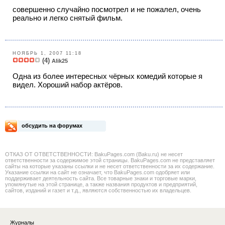
совершенно случайно посмотрел и не пожалел, очень
реально и легко снятый фильм.
НОЯБРЬ 1, 2007 11:18
(4)
Alik25
Одна из более интересных чёрных комедий которые я
видел. Хороший набор актёров.
обсудить на форумах
ОТКАЗ ОТ ОТВЕТСТВЕННОСТИ: BakuPages.com (Baku.ru) не несет
ответственности за содержимое этой страницы. BakuPages.com не представляет
сайты на которые указаны ссылки и не несет ответственности за их содержание.
Указание ссылки на сайт не означает, что BakuPages.com одобряет или
поддерживает деятельность сайта. Все товарные знаки и торговые марки,
упомянутые на этой странице, а также названия продуктов и предприятий,
сайтов, изданий и газет и т.д., являются собственностью их владельцев.
Журналы