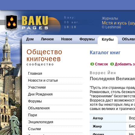
Баку:
Журналы
Мстя и кусь (шу
06 авг.
© Leshinski
18:18
Дом
Личное
Новое
Форумы
Объяв
Клубы
Общество
Каталог книг
книгочеев
Список
Добавить 
сообщество
Воррес Йен
Главная
Последняя Великая К
Новости и статьи
Участники
"Пусть эти страницы прав
Романовых, столь безжал
Дни Рождения
"творениями" безответств
Ворреса даст возможност
Форумы
хотя бы некоторых лиц и 
Объявления
самых великих и трагичес
Пари
Во
Автор
Энциклопедия
Би
Жанр
Cсылки
Не 
Форма