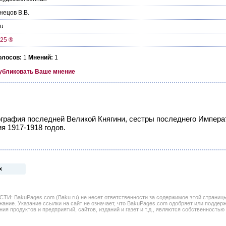
нецов В.В.
ru
k25 ®
олосов:
1
Мнений:
1
убликовать Ваше мнение
графия последней Великой Княгини, сестры последнего Императ
я 1917-1918 годов.
х
BakuPages.com (Baku.ru) не несет ответственности за содержимое этой страницы. 
жание. Указание ссылки на сайт не означает, что BakuPages.com одобряет или поддер
ния продуктов и предприятий, сайтов, изданий и газет и т.д., являются собственностью