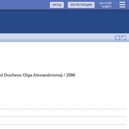
руccкий
ВХОД
РЕГИСТРАЦИЯ
english
d Duchess Olga Alexandrovna) / 1996