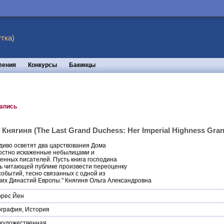
тка)
ления
Конкурсы
Бакинцы
запись
нягиня (The Last Grand Duchess: Her Imperial Highness Gran
диво осветят два царствования Дома
остно искаженные небылицами и
енных писателей. Пусть книга господина
ь читающей публике произвести переоценку
событий, тесно связанных с одной из
ких Династий Европы." Княгиня Ольга Александровна
ррес Йен
ография
,
История
художественная