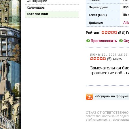
Фотографии
Куз
Календарь
Переводчик
Каталог книг
lib.
Текст (URL)
Ali
Добавил
Рейтинг:
(5.0)
Г
Проголосовать
Оп
ИЮНЬ 12, 2007 22:56
(5)
Alik25
Замечательная био
трагические событи
обсудить на форума
ОТКАЗ ОТ ОТВЕТСТВЕННОСТИ: 
ответственности за их содер
этой странице, а также назва