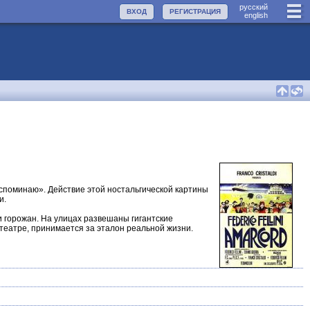
руccкий
ВХОД
РЕГИСТРАЦИЯ
english
вспоминаю». Действие этой ностальгической картины
и.
и горожан. На улицах развешаны гигантские
отеатре, принимается за эталон реальной жизни.