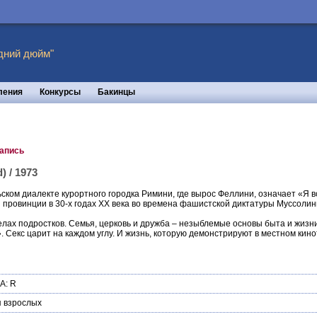
дний дюйм"
ления
Конкурсы
Бакинцы
запись
 / 1973
ком диалекте курортного городка Римини, где вырос Феллини, означает «Я 
 провинции в 30-х годах XX века во времена фашистской диктатуры Муссолин
лах подростков. Семья, церковь и дружба – незыблемые основы быта и жизн
. Секс царит на каждом углу. И жизнь, которую демонстрируют в местном кин
А: R
 взрослых