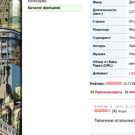
Календарь
Др
Жанр
Каталог фильмов
Длительность
12
(мин.)
Ит
Страна
Фе
Режиссер
Тон
Сценарист
Ар
Актеры
Нин
Музыка
Обзор от Baku
кин
Pages (URL)
Laz
Добавил
Рейтинг:
(4.7)
Г
Проголосовать
Оп
АПРЕЛЬ 8, 2007 11:17
(4)
Vogel
Типичное итальянс