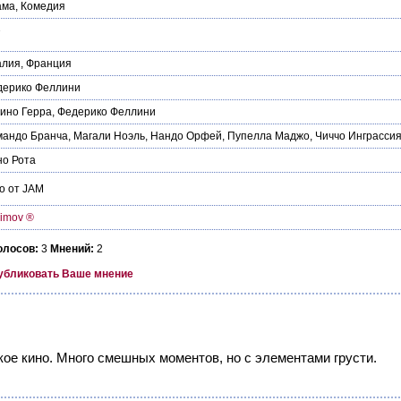
ама
,
Комедия
7
алия
,
Франция
дерико Феллини
ино Герра
,
Федерико Феллини
мандо Бранча
,
Магали Ноэль
,
Нандо Орфей
,
Пупелла Маджо
,
Чиччо Инграсси
о Рота
о от JAM
imov ®
олосов:
3
Мнений:
2
убликовать Ваше мнение
кое кино. Много смешных моментов, но с элементами грусти.