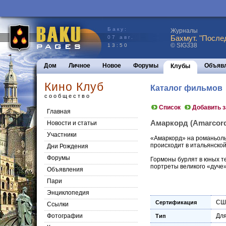
Баку:
Журналы
Бахмут. "После
07 авг.
© SIG338
13:50
Дом
Личное
Новое
Форумы
Объяв
Клубы
Кино Клуб
Каталог фильмов
сообщество
Список
Добавить 
Главная
Амаркорд (Amarcord)
Новости и статьи
Участники
«Амаркорд» на романьольс
происходит в итальянской
Дни Рождения
Форумы
Гормоны бурлят в юных те
портреты великого «дуче»
Объявления
Пари
Энциклопедия
СШ
Сертификация
Cсылки
Фотографии
Для
Тип