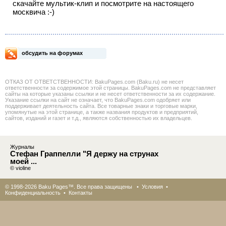
скачайте мультик-клип и посмотрите на настоящего
москвича :-)
обсудить на форумах
ОТКАЗ ОТ ОТВЕТСТВЕННОСТИ: BakuPages.com (Baku.ru) не несет
ответственности за содержимое этой страницы. BakuPages.com не представляет
сайты на которые указаны ссылки и не несет ответственности за их содержание.
Указание ссылки на сайт не означает, что BakuPages.com одобряет или
поддерживает деятельность сайта. Все товарные знаки и торговые марки,
упомянутые на этой странице, а также названия продуктов и предприятий,
сайтов, изданий и газет и т.д., являются собственностью их владельцев.
Журналы
Стефан Граппелли "Я держу на струнах
моей ...
© violine
© 1998-2026 Baku Pages™. Все права защищены •
Условия
•
Конфиденциальность
•
Контакты