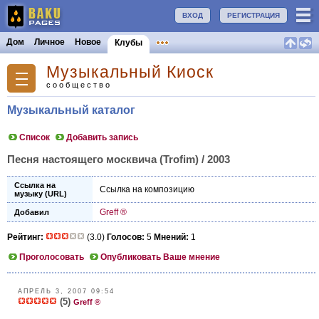
ВХОД
РЕГИСТРАЦИЯ
Дом
Личное
Новое
Клубы
Музыкальный Киоск
сообщество
Музыкальный каталог
Список
Добавить запись
Песня настоящего москвича (Trofim) / 2003
Ссылка на
Ссылка на композицию
музыку (URL)
Greff ®
Добавил
Рейтинг:
(3.0)
Голосов:
5
Мнений:
1
Проголосовать
Опубликовать Ваше мнение
АПРЕЛЬ 3, 2007 09:54
(5)
Greff ®