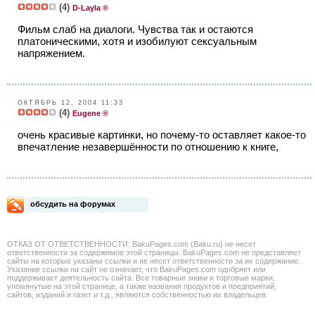
(4)
D-Layla ®
Фильм слаб на диалоги. Чувства так и остаются
платоническими, хотя и изобилуют сексуальным
напряжением.
ОКТЯБРЬ 12, 2004 11:33
(4)
Eugene ®
очень красивые картинки, но почему-то оставляет какое-то
впечатление незавершённости по отношению к книге,
обсудить на форумах
ОТКАЗ ОТ ОТВЕТСТВЕННОСТИ: BakuPages.com (Baku.ru) не несет
ответственности за содержимое этой страницы. BakuPages.com не представляет
сайты на которые указаны ссылки и не несет ответственности за их содержание.
Указание ссылки на сайт не означает, что BakuPages.com одобряет или
поддерживает деятельность сайта. Все товарные знаки и торговые марки,
упомянутые на этой странице, а также названия продуктов и предприятий,
сайтов, изданий и газет и т.д., являются собственностью их владельцев.