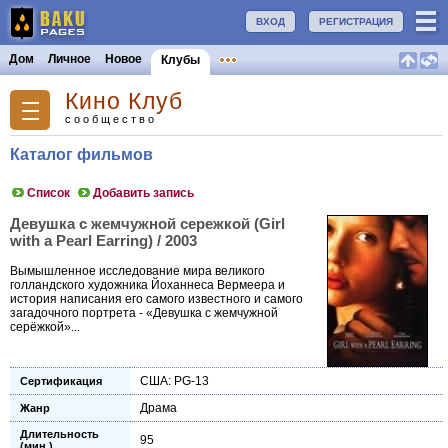
ВХОД
РЕГИСТРАЦИЯ
Дом
Личное
Новое
Клубы
Кино Клуб
сообщество
Каталог фильмов
Список
Добавить запись
Девушка с жемчужной сережкой (Girl
with a Pearl Earring) / 2003
Bымышленное исследование мира великого
голландского художника Йоханнеса Вермеера и
история написания его самого известного и самого
загадочного портрета - «Девушка с жемчужной
серёжкой»...
США: PG-13
Сертификация
Драма
Жанр
Длительность
95
(мин.)