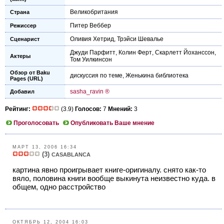
Великобритания
Страна
Питер Веббер
Режиссер
Оливия Хетрид
,
Трэйси Шевалье
Сценарист
Джуди Парфитт
,
Колин Ферт
,
Скарлетт Йоханссон
,
Актеры
Том Уилкинсон
Обзор от Baku
дискуссия по теме
,
Женькина библиотека
Pages (URL)
sasha_ravin ®
Добавил
Рейтинг:
(3.9)
Голосов:
7
Мнений:
3
Проголосовать
Опубликовать Ваше мнение
МАРТ 13, 2006 16:34
(3)
CASABLANCA
картина явно проигрывает книге-оригиналу. снято как-то
вяло, половина книги вообще выкинута неизвестно куда. в
общем, одно расстройство
ОКТЯБРЬ 12, 2004 16:03