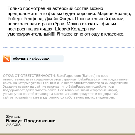
Только посмотрев на актёрский состав можно
предположить, что фильм будет хороший. Марлон Брандо,
Роберт Редфорд, Джейн Фонда. Пронзительный фильм,
великолепная игра актёров. Можно сказать - фильм
построен на взглядах. Шериф Колдер там
умопомрачительный!!!! Я такое кино отношу к классике.
обсудить на форумах
ОТКАЗ ОТ ОТВЕТСТВЕННОСТИ: BakuPages.com (Baku.ru) не несет
ответственности за содержимое этой страницы. BakuPages.com не представляет
сайты на которые указаны ссылки и не несет ответственности за их содержание.
Указание ссылки на сайт не означает, что BakuPages.com одобряет или
поддерживает деятельность сайта. Все товарные знаки и торговые марки,
упомянутые на этой странице, а также названия продуктов и предприятий,
сайтов, изданий и газет и т.д., являются собственностью их владельцев.
Журналы
Бахмут. Продолжение.
© SIG338