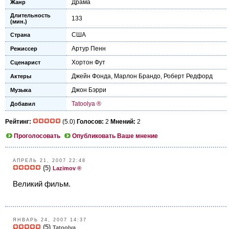
Драма
Жанр
Длительность
133
(мин.)
США
Страна
Артур Пенн
Режиссер
Хортон Фут
Сценарист
Джейн Фонда
,
Марлон Брандо
,
Роберт Редфорд
Актеры
Джон Бэрри
Музыка
Tatoolya ®
Добавил
Рейтинг:
(5.0)
Голосов:
2
Мнений:
2
Проголосовать
Опубликовать Ваше мнение
АПРЕЛЬ 21, 2007 22:48
(5)
Lazimov ®
Великий фильм.
ЯНВАРЬ 24, 2007 14:37
(5)
Tatoolya