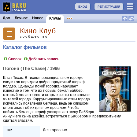
ВХОД
РЕГИСТРАЦИЯ
Дом
Личное
Новое
Клубы
Кино Клуб
сообщество
Каталог фильмов
Список
Добавить запись
Погоня (The Chase) / 1966
Штат Техас. В тихом провинциальном городке
следит за порядком добропорядочный шериф
Колдер. Однажды покой городка нарушает
известие о том, что из тюрьмы бежал Баббер,
который желает свести старые счеты кое с кем из
жителей города. Коррумпированные отцы города
испугались появления беглеца, ведь он слишком
много знает об их грязном прошлом. Чтобы
поймать беглеца шериф уговаривает жену Баббера
Анну и его сына Джейка встретиться с Баббером и предложить ему
сдаться властям.
Для взрослых
Тип