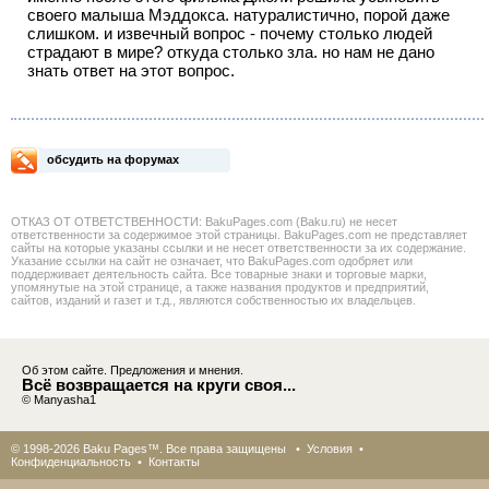
своего малыша Мэддокса. натуралистично, порой даже
слишком. и извечный вопрос - почему столько людей
страдают в мире? откуда столько зла. но нам не дано
знать ответ на этот вопрос.
обсудить на форумах
ОТКАЗ ОТ ОТВЕТСТВЕННОСТИ: BakuPages.com (Baku.ru) не несет
ответственности за содержимое этой страницы. BakuPages.com не представляет
сайты на которые указаны ссылки и не несет ответственности за их содержание.
Указание ссылки на сайт не означает, что BakuPages.com одобряет или
поддерживает деятельность сайта. Все товарные знаки и торговые марки,
упомянутые на этой странице, а также названия продуктов и предприятий,
сайтов, изданий и газет и т.д., являются собственностью их владельцев.
Об этом сайте. Предложения и мнения.
Всё возвращается на круги своя...
© Manyasha1
© 1998-2026 Baku Pages™. Все права защищены •
Условия
•
Конфиденциальность
•
Контакты