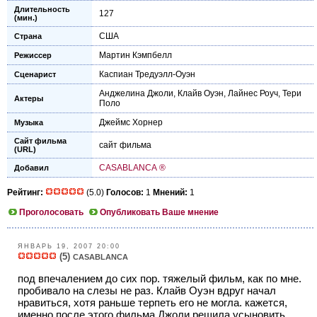
Длительность
127
(мин.)
США
Страна
Мартин Кэмпбелл
Режиссер
Каспиан Тредуэлл-Оуэн
Сценарист
Анджелина Джоли
,
Клайв Оуэн
,
Лайнес Роуч
,
Тери
Актеры
Поло
Джеймс Хорнер
Музыка
Сайт фильма
сайт фильма
(URL)
CASABLANCA ®
Добавил
Рейтинг:
(5.0)
Голосов:
1
Мнений:
1
Проголосовать
Опубликовать Ваше мнение
ЯНВАРЬ 19, 2007 20:00
(5)
CASABLANCA
под впечалением до сих пор. тяжелый фильм, как по мне.
пробивало на слезы не раз. Клайв Оуэн вдруг начал
нравиться, хотя раньше терпеть его не могла. кажется,
именно после этого фильма Джоли решила усыновить