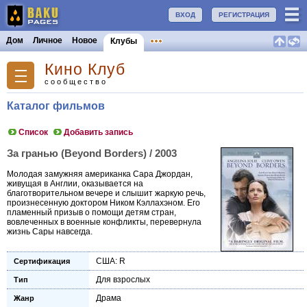
ВХОД
РЕГИСТРАЦИЯ
Дом
Личное
Новое
Клубы
Кино Клуб
сообщество
Каталог фильмов
Список
Добавить запись
За гранью (Beyond Borders) / 2003
Молодая замужняя американка Сара Джордан,
живущая в Англии, оказывается на
благотворительном вечере и слышит жаркую речь,
произнесенную доктором Ником Кэллахэном. Его
пламенный призыв о помощи детям стран,
вовлеченных в военные конфликты, перевернула
жизнь Сары навсегда.
США: R
Сертификация
Для взрослых
Тип
Драма
Жанр