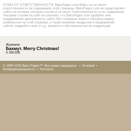
ОТКАЗ ОТ ОТВЕТСТВЕННОСТИ: BakuPages.com (Baku.ru) не несет
ответственности за содержимое этой страницы. BakuPages.com не представляет
сайты на которые указаны ссылки и не несет ответственности за их содержание.
Указание ссылки на сайт не означает, что BakuPages.com одобряет или
поддерживает деятельность сайта. Все товарные знаки и торговые марки,
упомянутые на этой странице, а также названия продуктов и предприятий,
сайтов, изданий и газет и т.д., являются собственностью их владельцев.
Журналы
Бахмут. Merry Christmas!
© SIG338
© 1998-2026 Baku Pages™. Все права защищены •
Условия
•
Конфиденциальность
•
Контакты