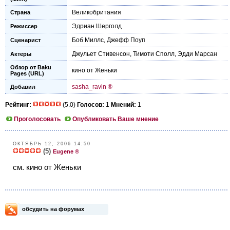
Великобритания
Страна
Эдриан Шерголд
Режиссер
Боб Миллс
,
Джефф Поуп
Сценарист
Джульет Стивенсон
,
Тимоти Сполл
,
Эдди Марсан
Актеры
Обзор от Baku
кино от Женьки
Pages (URL)
sasha_ravin ®
Добавил
Рейтинг:
(5.0)
Голосов:
1
Мнений:
1
Проголосовать
Опубликовать Ваше мнение
ОКТЯБРЬ 12, 2006 14:50
(5)
Eugene ®
см. кино от Женьки
обсудить на форумах