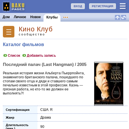
ВХОД
РЕГИСТРАЦИЯ
Дом
Личное
Новое
Клубы
Кино Клуб
сообщество
Каталог фильмов
Список
Добавить запись
Последний палач (Last Hangman) / 2005
Реальная история жизни Альберта Пьеррпойнта,
знаменитого британского палача, пошедшего по
стопам своего отца и дяди и ставшего самым
печально известным в этой профессии. Казнь —
грязная работа, но кто-то же должен ее
выполнять?!
США: R
Сертификация
Драма
Жанр
Длительность
90
(мин.)