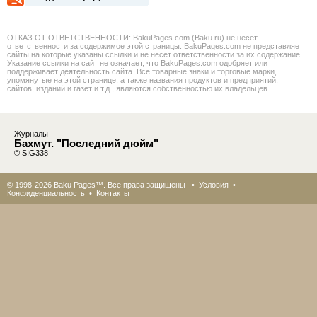
ОТКАЗ ОТ ОТВЕТСТВЕННОСТИ: BakuPages.com (Baku.ru) не несет
ответственности за содержимое этой страницы. BakuPages.com не представляет
сайты на которые указаны ссылки и не несет ответственности за их содержание.
Указание ссылки на сайт не означает, что BakuPages.com одобряет или
поддерживает деятельность сайта. Все товарные знаки и торговые марки,
упомянутые на этой странице, а также названия продуктов и предприятий,
сайтов, изданий и газет и т.д., являются собственностью их владельцев.
Журналы
Бахмут. "Последний дюйм"
© SIG338
© 1998-2026 Baku Pages™. Все права защищены •
Условия
•
Конфиденциальность
•
Контакты