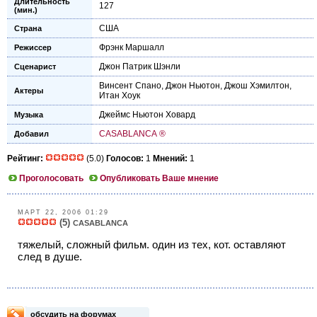
Длительность
127
(мин.)
США
Страна
Фрэнк Маршалл
Режиссер
Джон Патрик Шэнли
Сценарист
Винсент Спано
,
Джон Ньютон
,
Джош Хэмилтон
,
Актеры
Итан Хоук
Джеймс Ньютон Ховард
Музыка
CASABLANCA ®
Добавил
Рейтинг:
(5.0)
Голосов:
1
Мнений:
1
Проголосовать
Опубликовать Ваше мнение
МАРТ 22, 2006 01:29
(5)
CASABLANCA
тяжелый, сложный фильм. один из тех, кот. оставляют
след в душе.
обсудить на форумах