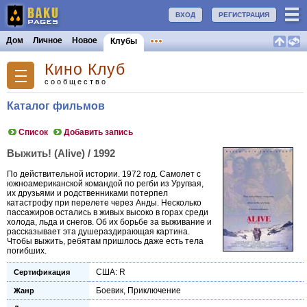
ВХОД
РЕГИСТРАЦИЯ
Дом
Личное
Новое
Клубы
Кино Клуб
сообщество
Каталог фильмов
Список
Добавить запись
Выжить! (Alive) / 1992
По действительной истории. 1972 год. Самолет с
южноамериканской командой по регби из Уругвая,
их друзьями и родственниками потерпел
катастрофу при перелете через Анды. Несколько
пассажиров остались в живых высоко в горах среди
холода, льда и снегов. Об их борьбе за выживание и
рассказывает эта душераздирающая картина.
Чтобы выжить, ребятам пришлось даже есть тела
погибших.
США: R
Сертификация
Боевик
,
Приключение
Жанр