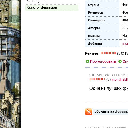
Календарь
Фр
Страна
Каталог фильмов
Фе
Режиссер
Фе
Сценарист
Ану
Актеры
Нин
Музыка
mon
Добавил
Рейтинг:
(5.0)
Г
Проголосовать
Оп
ЯНВАРЬ 26, 2006 12:
(5)
montinskij
Один из лучших ф
обсудить на форума
ОТКАЗ ОТ ОТВЕТСТВЕННОСТИ: 