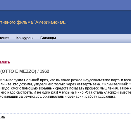
тивного фильма "Американская...
ления
Конкурсы
Бакинцы
запись
2 (OTTO E MEZZO) / 1962
 фильм получил Большой приз, что вызвало резкое неудовольствие парт- и гос
и - те, кто дожили, увидели его только через четверть века. Фильм великий: 
Гвидо, смог с помощью экранных средств показать процесс мышления. Такое
 его надо смотреть. И не один раз! А музыка Нино Рота стала класикой вмес
Номинации за режиссуру, оригинальный сценарий, работу художника.
ама
8