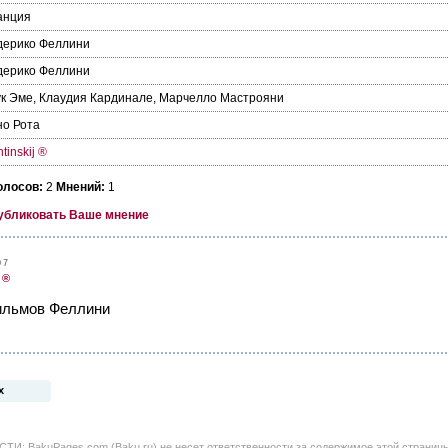
анция
дерико Феллини
дерико Феллини
к Эме
,
Клаудия Кардинале
,
Марчелло Мастрояни
о Рота
tinskij ®
олосов:
2
Мнений:
1
убликовать Ваше мнение
07
 ®
ильмов Феллини
х
BakuPages.com (Baku.ru) не несет ответственности за содержимое этой страницы. 