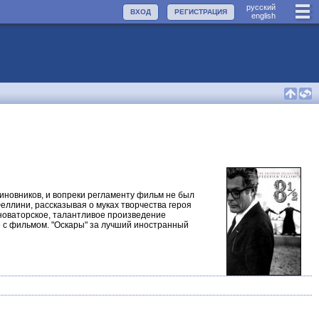
руccкий
ВХОД
РЕГИСТРАЦИЯ
english
чиновников, и вопреки регламенту фильм не был
Феллини, рассказывая о муках творчества героя
 новаторское, талантливое произведение
те с фильмом. "Оскары" за лучший иностранный