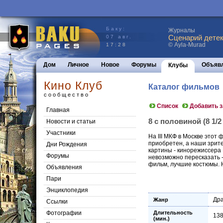
Баку:
Журналы
Сценарий детек
07 авг.
© Ayla-Murad
17:28
Дом
Личное
Новое
Форумы
Объяв
Клубы
Кино Клуб
Каталог фильмов
сообщество
Список
Добавить 
Главная
8 с половиной (8 1/
Новости и статьи
Участники
На III МКФ в Москве этот
приобретен, а наши зрител
Дни Рождения
картины - кинорежиссера 
Форумы
невозможно пересказать -
фильм, лучшие костюмы. 
Объявления
Пари
Энциклопедия
Др
Жанр
Cсылки
Фотографии
Длительность
13
(мин.)