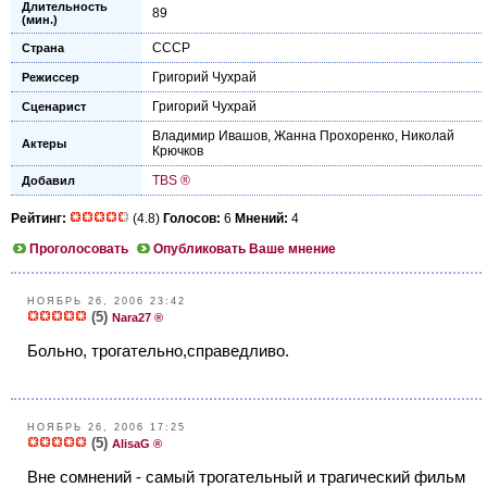
Длительность
89
(мин.)
СССР
Страна
Григорий Чухрай
Режиссер
Григорий Чухрай
Сценарист
Владимир Ивашов
,
Жанна Прохоренко
,
Николай
Актеры
Крючков
TBS ®
Добавил
Рейтинг:
(4.8)
Голосов:
6
Мнений:
4
Проголосовать
Опубликовать Ваше мнение
НОЯБРЬ 26, 2006 23:42
(5)
Nara27 ®
Больно, трогательно,справедливо.
НОЯБРЬ 26, 2006 17:25
(5)
AlisaG ®
Вне сомнений - самый трогательный и трагический фильм