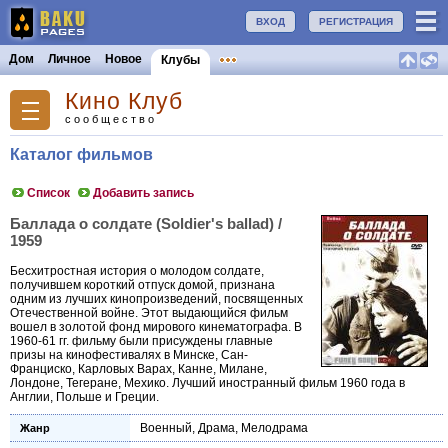
ВХОД
РЕГИСТРАЦИЯ
Дом
Личное
Новое
Клубы
Кино Клуб
сообщество
Каталог фильмов
Список
Добавить запись
Баллада о солдате (Soldier's ballad) /
1959
Бесхитростная история о молодом солдате,
получившем короткий отпуск домой, признана
одним из лучших кинопроизведений, посвященных
Отечественной войне. Этот выдающийся фильм
вошел в золотой фонд мирового кинематографа. В
1960-61 гг. фильму были присуждены главные
призы на кинофестивалях в Минске, Сан-
Франциско, Карловых Варах, Канне, Милане,
Лондоне, Тегеране, Мехико. Лучший иностранный фильм 1960 года в
Англии, Польше и Греции.
Военный
,
Драма
,
Мелодрама
Жанр