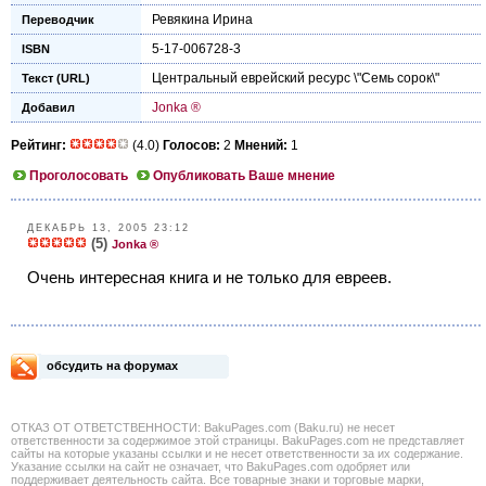
Ревякинa Иринa
Переводчик
5-17-006728-3
ISBN
Центральный еврейский ресурс \"Семь сорок\"
Текст (URL)
Jonka ®
Добавил
Рейтинг:
(4.0)
Голосов:
2
Мнений:
1
Проголосовать
Опубликовать Ваше мнение
ДЕКАБРЬ 13, 2005 23:12
(5)
Jonka ®
Очень интересная книга и не только для евреев.
обсудить на форумах
ОТКАЗ ОТ ОТВЕТСТВЕННОСТИ: BakuPages.com (Baku.ru) не несет
ответственности за содержимое этой страницы. BakuPages.com не представляет
сайты на которые указаны ссылки и не несет ответственности за их содержание.
Указание ссылки на сайт не означает, что BakuPages.com одобряет или
поддерживает деятельность сайта. Все товарные знаки и торговые марки,