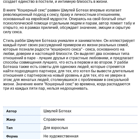
создает единство в постели, и интимную близость в жизни.
В книге "Кошерный секс" раввин Шмулей Ботеах впервые излагает
революционный подход к сексу, браку и личностным отношениям,
основанный на еврейской мудрости. Опираясь на свой богатый опыт
психологической помощи отдельным людям и парам, автор ломает табу и
открыто, но в рамках приличий, обсуждает значение, эмоции и скрытую
силу секса.
Стиль рабби Шмулея Ботеаха уникален и занимателен. Он иллюстрирует
каждый пункт своих рассуждений примером из жизни реальных семей,
которые познали радости "кошерного секса" - секса, основанного на
любви, доверии и настоящей близости. Он выделят два основных типа
отношений в паре - лучшие друзья и страстные любовники, и предлагает
способы совмещения лучшего, что есть в первом и во втором. У рабби
Ботеаха также есть советы для одиноких людей, которые стремятся
найти подходящего партнера; для тех, кто хотел бы вывести длительные
отношения с партнером на новый уровень и для тех, кто не уверен в
этом; для женатых людей, столкнувшихся с проблемами в сексуальной
жизни. Значение книги "Кошерный секс" во времена, когда распадаются
три из каждых пяти пар, нельзя недооценивать.
Шмулей Ботеах
Автор
Справочник
Жанр
Для взрослых
Тип
Не художественная
Форма