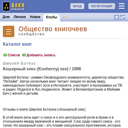
ВХОД
РЕГИСТРАЦИЯ
Дом
Личное
Новое
Клубы
Общество книгочеев
сообщество
Каталог книг
Список
Добавить запись
Шмулей Ботеах
Кошерный секс (Koshernyj sex) / 1998
Шмулей Ботеах - раввин Оксфордского университета, директор общества
"ЛеХайм". Автор нескольких книг. Читает лекции по всему миру,
еженедельно публикует эссе в Интернете, участвует в программах на ТВ
и радио. Родился в Лос-Анджелесе. Живет в Великобритании и Майами
Бич с женой и детьми.
Отзывы о книге Шмулея Ботеаха LКошерный секс¦
В этой книге речь идет о сексе и о его центральной роли в браке и в
отношениях между мужчиной и женщиной. Секс ради самого секса - это
тупик. Но кошерный секс - это пламя сексуального притяжения, которое