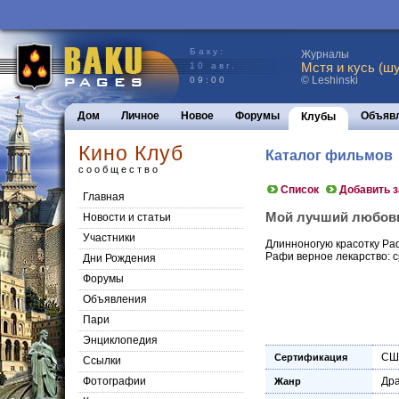
Баку:
Журналы
Мстя и кусь (шу
10 авг.
© Leshinski
09:00
Дом
Личное
Новое
Форумы
Объяв
Клубы
Кино Клуб
Каталог фильмов
сообщество
Список
Добавить 
Главная
Мой лучший любовни
Новости и статьи
Участники
Длинноногую красотку Ра
Рафи верное лекарство: с
Дни Рождения
Форумы
Объявления
Пари
Энциклопедия
СШ
Сертификация
Cсылки
Фотографии
Др
Жанр