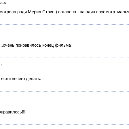
NCA
 смотрела ради Мерил Стрип:) согласна - на один просмотр. мальч
.....очень понравилось конец фильма
36
 если нечего делать.
4
нравилось!!!!