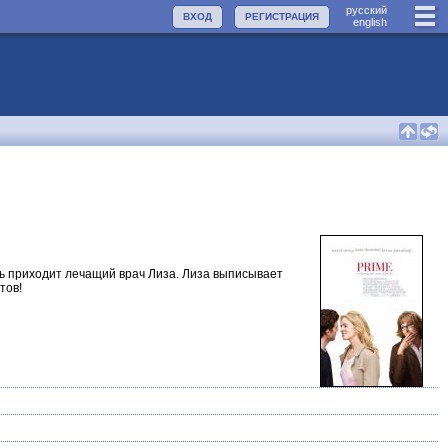
руccкий
ВХОД
РЕГИСТРАЦИЯ
english
ь приходит лечащий врач Лиза. Лиза выписывает
тов!