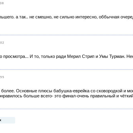
:38
ьшего. а так.. не смешно, не сильно интересно, оббычная очер
:02
о просмотра... И то, только ради Мерил Стрип и Умы Турман. Н
:55
го более. Основные плюсы бабушка-еврейка со сковородкой и мо
онравилось больше всего- это финал-очень правильный и чётки
х