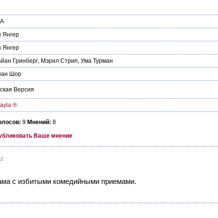
5
А
 Янгер
 Янгер
йан Гринберг
,
Мэрил Стрип
,
Ума Турман
йан Шор
ская Версия
ayla ®
олосов:
9
Мнений:
8
убликовать Ваше мнение
02
ама с избитыми комедийными приемами.