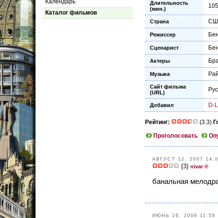
Календарь
Длительность
10
(мин.)
Каталог фильмов
СШ
Страна
Бен
Режиссер
Бен
Сценарист
Бра
Актеры
Ра
Музыка
Сайт фильма
Рус
(URL)
D-L
Добавил
Рейтинг:
(3.3)
Г
Проголосовать
Оп
АВГУСТ 12, 2007 14:
(3)
nivar ®
банальная мелодр
ИЮНЬ 26, 2006 11:58