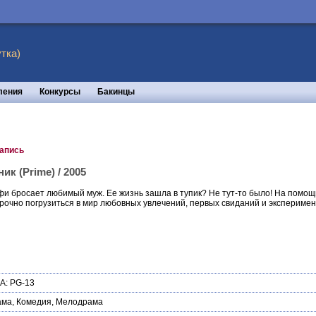
тка)
ления
Конкурсы
Бакинцы
запись
к (Prime) / 2005
фи бросает любимый муж. Ее жизнь зашла в тупик? Не тут-то было! На помощ
рочно погрузиться в мир любовных увлечений, первых свиданий и эксперимен
А: PG-13
ама
,
Комедия
,
Мелодрама