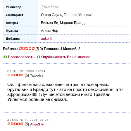
Элиа Казан
Режиссер
Оскар Сауль
,
Теннеси Уильямс
Сценарист
Вивьен Ли
,
Марлон Брандо
Актеры
Алекс Норт
Музыка
anko ®
Добавил
Рейтинг:
(5.0)
Голосов:
4
Мнений:
3
Проголосовать
Опубликовать Ваше мнение
ИЮНЬ 20, 2008 10:54
(5)
Tatoolya
Ой... фильм настолько меня потряс в своё время...
брутальный Брандо тут - это не просто секс-символ, это
афродизиак!!!!!!! Лучше этой версии никто Трамвай
Уильямся больше не снимал...
ДЕКАБРЬ 4, 2006 10:34
(5)
AlisaG ®