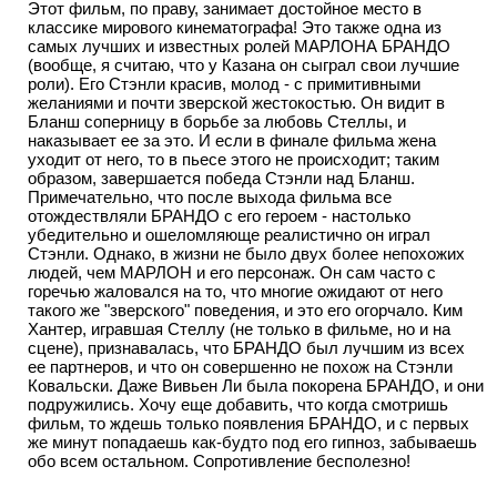
Этот фильм, по праву, занимает достойное место в
классике мирового кинематографа! Это также одна из
самых лучших и известных ролей МАРЛОНА БРАНДО
(вообще, я считаю, что у Казана он сыграл свои лучшие
роли). Его Стэнли красив, молод - с примитивными
желаниями и почти зверской жестокостью. Он видит в
Бланш соперницу в борьбе за любовь Стеллы, и
наказывает ее за это. И если в финале фильма жена
уходит от него, то в пьесе этого не происходит; таким
образом, завершается победа Стэнли над Бланш.
Примечательно, что после выхода фильма все
отождествляли БРАНДО с его героем - настолько
убедительно и ошеломляюще реалистично он играл
Стэнли. Однако, в жизни не было двух более непохожих
людей, чем МАРЛОН и его персонаж. Он сам часто с
горечью жаловался на то, что многие ожидают от него
такого же "зверского" поведения, и это его огорчало. Ким
Хантер, игравшая Стеллу (не только в фильме, но и на
сцене), признавалась, что БРАНДО был лучшим из всех
ее партнеров, и что он совершенно не похож на Стэнли
Ковальски. Даже Вивьен Ли была покорена БРАНДО, и они
подружились. Хочу еще добавить, что когда смотришь
фильм, то ждешь только появления БРАНДО, и с первых
же минут попадаешь как-будто под его гипноз, забываешь
обо всем остальном. Сопротивление бесполезно!