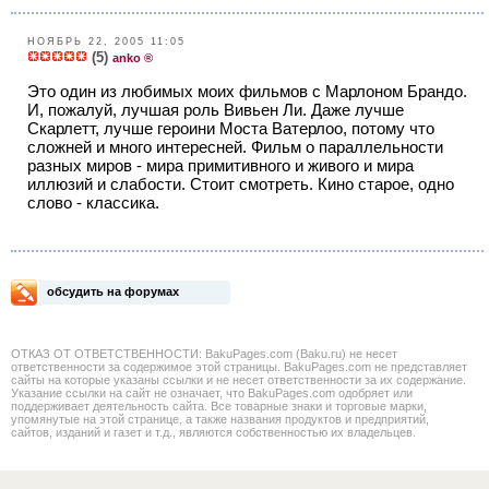
НОЯБРЬ 22, 2005 11:05
(5)
anko ®
Это один из любимых моих фильмов с Марлоном Брандо.
И, пожалуй, лучшая роль Вивьен Ли. Даже лучше
Скарлетт, лучше героини Моста Ватерлоо, потому что
сложней и много интересней. Фильм о параллельности
разных миров - мира примитивного и живого и мира
иллюзий и слабости. Стоит смотреть. Кино старое, одно
слово - классика.
обсудить на форумах
ОТКАЗ ОТ ОТВЕТСТВЕННОСТИ: BakuPages.com (Baku.ru) не несет
ответственности за содержимое этой страницы. BakuPages.com не представляет
сайты на которые указаны ссылки и не несет ответственности за их содержание.
Указание ссылки на сайт не означает, что BakuPages.com одобряет или
поддерживает деятельность сайта. Все товарные знаки и торговые марки,
упомянутые на этой странице, а также названия продуктов и предприятий,
сайтов, изданий и газет и т.д., являются собственностью их владельцев.