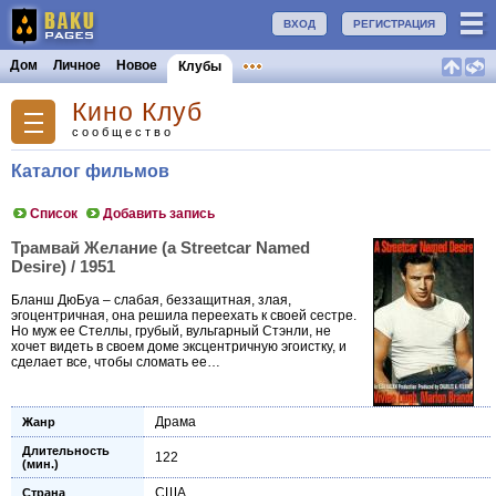
ВХОД
РЕГИСТРАЦИЯ
Дом
Личное
Новое
Клубы
Кино Клуб
сообщество
Каталог фильмов
Список
Добавить запись
Трамвай Желание (a Streetcar Named
Desire) / 1951
Бланш ДюБуа – слабая, беззащитная, злая,
эгоцентричная, она решила переехать к своей сестре.
Но муж ее Стеллы, грубый, вульгарный Стэнли, не
хочет видеть в своем доме эксцентричную эгоистку, и
сделает все, чтобы сломать ее…
Драма
Жанр
Длительность
122
(мин.)
США
Страна