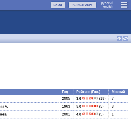
руccкий
ВХОД
РЕГИСТРАЦИЯ
english
Год
Рейтинг (Гол.)
Мнений
2005
3.6
(19)
7
ий А.
1963
5.0
(5)
3
чева
2001
4.0
(5)
1