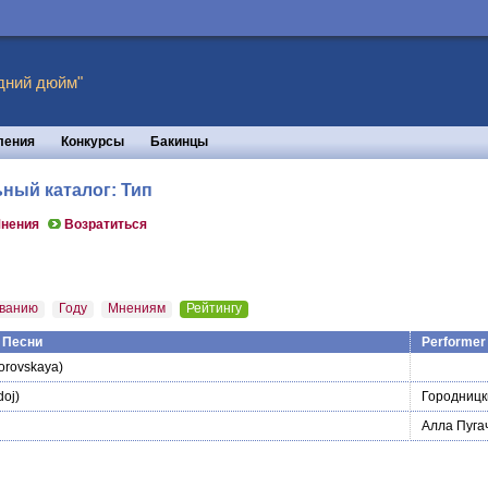
дний дюйм"
ления
Конкурсы
Бакинцы
ный каталог: Тип
нения
Возратиться
ванию
Году
Мнениям
Рейтингу
 Песни
Performer
orovskaya)
oj)
Городницк
Алла Пуга