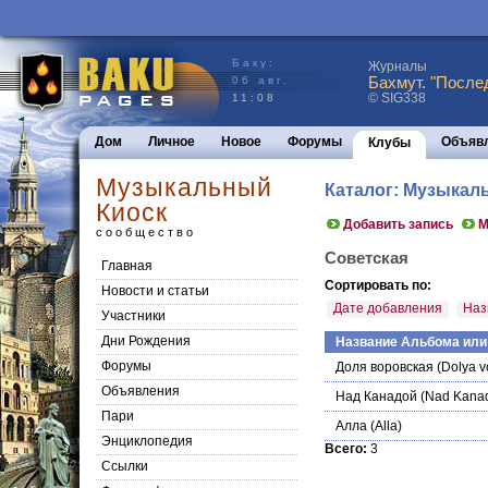
Баку:
Журналы
Бахмут. "После
06 авг.
© SIG338
11:08
Дом
Личное
Новое
Форумы
Объяв
Клубы
Музыкальный
Каталог: Музыкаль
Киоск
Добавить запись
М
сообщество
Советская
Главная
Сортировать по:
Новости и статьи
Дате добавления
Наз
Участники
Дни Рождения
Название Альбома или
Форумы
Доля воровская
(Dolya v
Объявления
Над Канадой
(Nad Kanad
Пари
Алла
(Alla)
Энциклопедия
Всего:
3
Cсылки