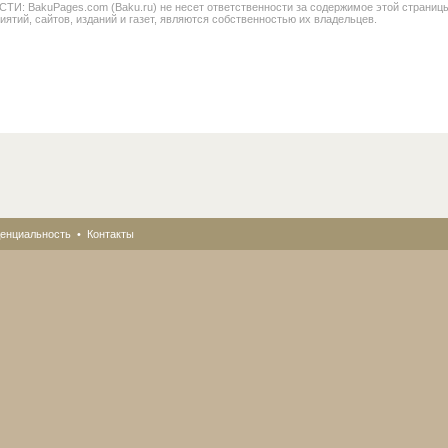
BakuPages.com (Baku.ru) не несет ответственности за содержимое этой страницы. В
иятий, сайтов, изданий и газет, являются собственностью их владельцев.
енциальность
•
Контакты