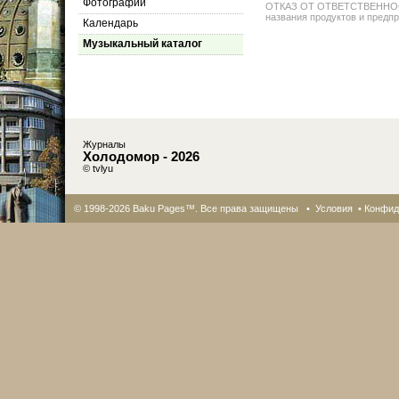
Фотографии
ОТКАЗ ОТ ОТВЕТСТВЕННОСТИ: 
названия продуктов и предпр
Календарь
Музыкальный каталог
Журналы
Холодомор - 2026
© tvlyu
© 1998-2026 Baku Pages™. Все права защищены •
Условия
•
Конфид