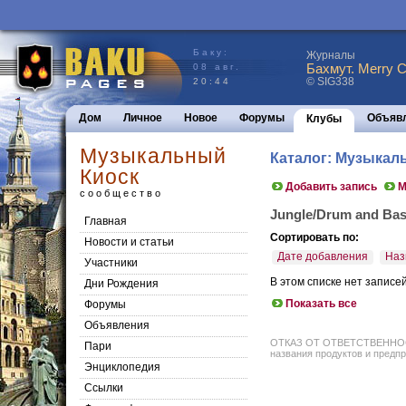
Баку:
Журналы
Бахмут. Merry C
08 авг.
© SIG338
20:44
Дом
Личное
Новое
Форумы
Объяв
Клубы
Музыкальный
Каталог: Музыкал
Киоск
Добавить запись
М
сообщество
Jungle/Drum and Ba
Главная
Сортировать по:
Новости и статьи
Дате добавления
Наз
Участники
В этом списке нет записе
Дни Рождения
Показать все
Форумы
Объявления
ОТКАЗ ОТ ОТВЕТСТВЕННОСТИ: 
Пари
названия продуктов и предпр
Энциклопедия
Cсылки