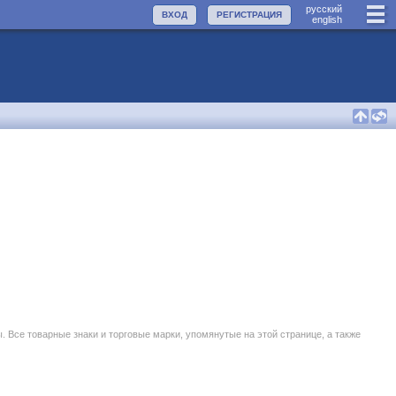
руccкий
ВХОД
РЕГИСТРАЦИЯ
english
се товарные знаки и торговые марки, упомянутые на этой странице, а также