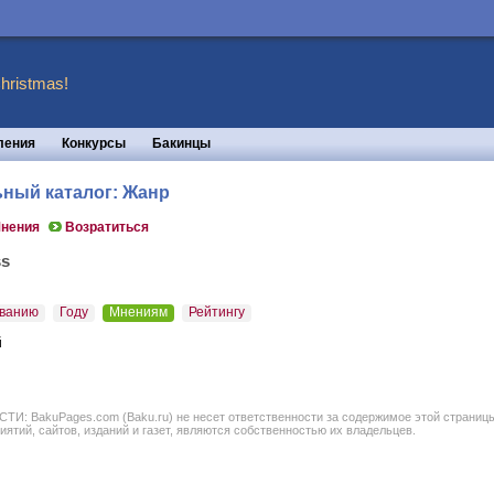
hristmas!
ления
Конкурсы
Бакинцы
ьный каталог: Жанр
нения
Возратиться
ss
ванию
Году
Мнениям
Рейтингу
й
BakuPages.com (Baku.ru) не несет ответственности за содержимое этой страницы. В
иятий, сайтов, изданий и газет, являются собственностью их владельцев.