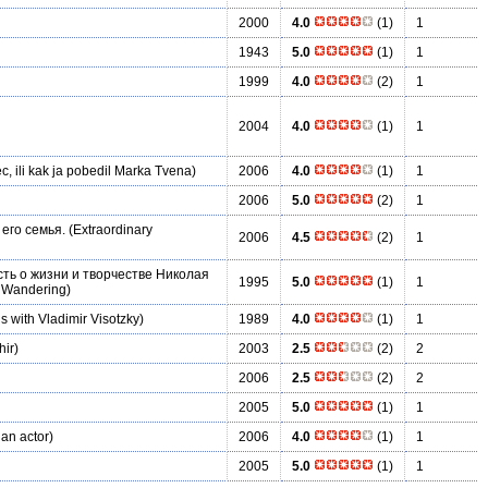
2000
4.0
(1)
1
1943
5.0
(1)
1
1999
4.0
(2)
1
2004
4.0
(1)
1
 ili kak ja pobedil Marka Tvena)
2006
4.0
(1)
1
2006
5.0
(2)
1
его семья.
(Extraordinary
2006
4.5
(2)
1
ть о жизни и творчестве Николая
1995
5.0
(1)
1
y Wandering)
 with Vladimir Visotzky)
1989
4.0
(1)
1
hir)
2003
2.5
(2)
2
2006
2.5
(2)
2
2005
5.0
(1)
1
an actor)
2006
4.0
(1)
1
2005
5.0
(1)
1