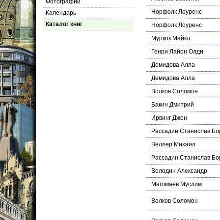
Фотографии
Норфолк Лоуренс
Календарь
Каталог книг
Норфолк Лоуренс
Муркок Майкл
Генри Лайон Олди
Демидова Алла
Демидова Алла
Волков Соломон
Бакин Дмитрий
Ирвинг Джон
Рассадин Станислав Бо
Веллер Михаил
Рассадин Станислав Бо
Володин Александр
Магомаев Муслим
Волков Соломон