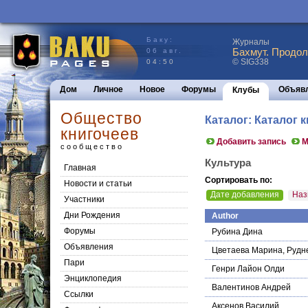
Баку:
Журналы
Бахмут. Продол
06 авг.
© SIG338
04:50
Дом
Личное
Новое
Форумы
Объяв
Клубы
Общество
Каталог: Каталог к
книгочеев
Добавить запись
М
сообщество
Культура
Главная
Сортировать по:
Новости и статьи
Дате добавления
Наз
Участники
Дни Рождения
Author
Форумы
Рубина Дина
Объявления
Цветаева Марина, Рудн
Пари
Генри Лайон Олди
Энциклопедия
Валентинов Андрей
Cсылки
Аксенов Василий