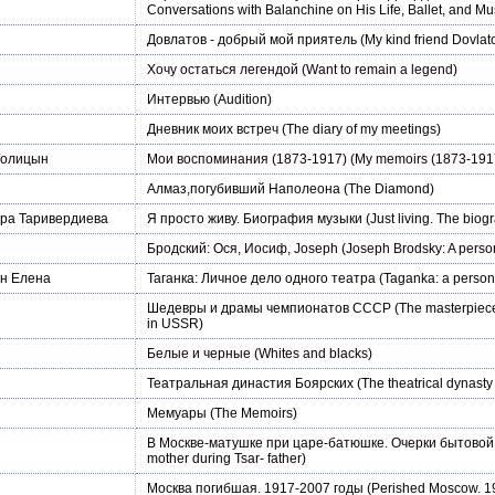
Conversations with Balanchine on His Life, Ballet, and Mu
Довлатов - добрый мой приятель
(My kind friend Dovlat
Хочу остаться легендой
(Want to remain a legend)
Интервью
(Audition)
Дневник моих встреч
(The diary of my meetings)
Голицын
Мои воспоминания (1873-1917)
(My memoirs (1873-191
Алмаз,погубивший Наполеона
(The Diamond)
ера Таривердиева
Я просто живу. Биография музыки
(Just living. The biog
Бродский: Ося, Иосиф, Joseph
(Joseph Brodsky: A perso
он Елена
Таганка: Личное дело одного театра
(Taganka: a personal
Шедевры и драмы чемпионатов СССР
(The masterpiece
in USSR)
Белые и черные
(Whites and blacks)
Театральная династия Боярских
(The theatrical dynasty 
Мемуары
(The Memoirs)
В Москве-матушке при царе-батюшке. Очерки бытовой
mother during Tsar- father)
Москва погибшая. 1917-2007 годы
(Perished Moscow. 1