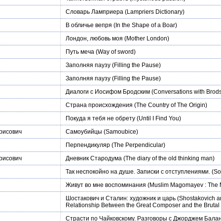
Словарь Ламприера
(Lampriers Dictionary)
В обличье вепря
(In the Shape of a Boar)
Лондон, любовь моя
(Mother London)
Путь меча
(Way of sword)
Заполняя паузу
(Filling the Pause)
Заполняя паузу
(Filling the Pause)
Диалоги с Иосифом Бродским
(Conversations with Brod
Страна происхождения
(The Country of The Origin)
Покуда я тебя не обрету
(Until I Find You)
рисович
Самоубийцы
(Samoubice)
Перпендикуляр
(The Perpendicular)
рисович
Дневник Стародума
(The diary of the old thinking man)
Так неспокойно на душе. Записки с отступлениями.
(So
Живут во мне воспоминания
(Muslim Magomayev : The 
Шостакович и Сталин: художник и царь
(Shostakovich an
Relationship Between the Great Composer and the Brutal 
Страсти по Чайковскому. Разговоры с Джорджем Бал