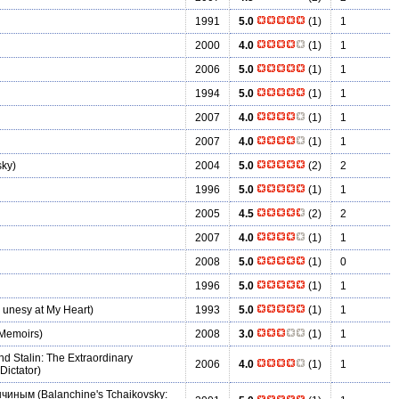
1991
5.0
(1)
1
2000
4.0
(1)
1
2006
5.0
(1)
1
1994
5.0
(1)
1
2007
4.0
(1)
1
2007
4.0
(1)
1
sky)
2004
5.0
(2)
2
1996
5.0
(1)
1
2005
4.5
(2)
2
2007
4.0
(1)
1
2008
5.0
(1)
0
1996
5.0
(1)
1
 unesy at My Heart)
1993
5.0
(1)
1
Memoirs)
2008
3.0
(1)
1
d Stalin: The Extraordinary
2006
4.0
(1)
1
Dictator)
анчиным
(Balanchine's Tchaikovsky: