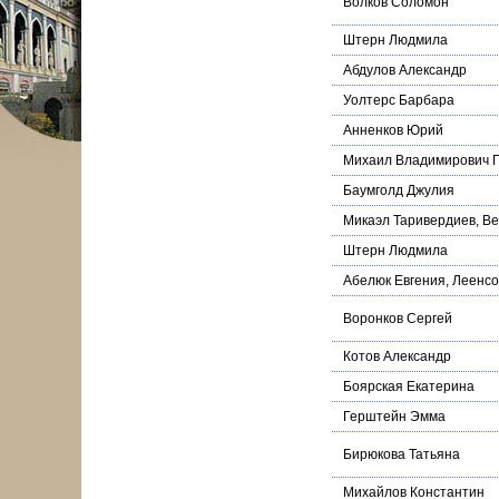
Волков Соломон
Штерн Людмила
Абдулов Александр
Уолтерс Барбара
Анненков Юрий
Михаил Владимирович 
Баумголд Джулия
Микаэл Таривердиев, В
Штерн Людмила
Абелюк Евгения, Леенс
Воронков Сергей
Котов Александр
Боярская Екатерина
Герштейн Эмма
Бирюкова Татьяна
Михайлов Константин