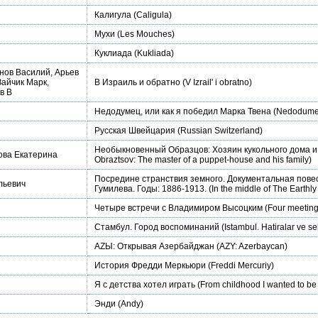
Калигула
(Caligula)
Мухи
(Les Mouches)
Куклиада
(Kukliada)
нов Василий, Арьев
Зайчик Марк,
В Израиль и обратно
(V Izrail' i obratno)
в В
Недодумец, или как я победил Марка Твена
(Nedodumec,
Русская Швейцария
(Russian Switzerland)
Необыкновенный Образцов: Хозяин кукольного дома и 
ова Екатерина
Obraztsov: The master of a puppet-house and his family)
Посредине странствия земного. Документальная повес
льевич
Гумилева. Годы: 1886-1913.
(In the middle of The Earthl
Четыре встречи с Владимиром Высоцким
(Four meetings
Стамбул. Город воспоминаний
(Istambul. Hatiralar ve se
АZЫ: Открывая Азербайджан
(АZY: Azerbaycan)
История Фредди Меркьюри
(Freddi Mercuriy)
Я с детства хотел играть
(From childhood I wanted to be 
Энди
(Andy)