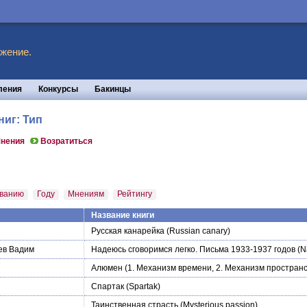
жение.
ления
Конкурсы
Бакинцы
ниг: Тип
нения
Возратиться
ванию
Году
Мнениям
Рейтингу
Название книги
Русская канарейка
(Russian canary)
ев Вадим
Надеюсь сговоримся легко. Письма 1933-1937 годов
(N
Алюмен (1. Механизм времени, 2. Механизм пространс
Спартак
(Spartak)
Таинственная страсть
(Mysterious passion)