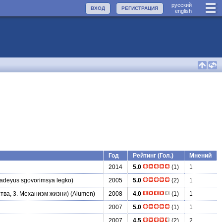
руccкий
ВХОД
РЕГИСТРАЦИЯ
english
Год
Рейтинг (Гол.)
Мнений
2014
5.0
(1)
1
adeyus sgovorimsya legko)
2005
5.0
(2)
1
тва, 3. Механизм жизни)
(Alumen)
2008
4.0
(1)
1
2007
5.0
(1)
1
2007
4.5
(2)
2