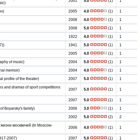
2001
5.0
(1)
1
sic)
ov)
2005
4.0
(1)
1
2008
4.0
(1)
1
2008
5.0
(1)
1
1922
4.0
(1)
1
7))
1941
5.0
(1)
1
2005
4.0
(1)
1
raphy of music)
2004
5.0
(1)
1
nal memoir)
2004
4.0
(1)
1
 profile of the theater)
2007
5.0
(1)
1
s and dramas of sport competitions
2007
5.0
(1)
1
2007
5.0
(1)
1
of Boyarsky's family)
2006
3.0
(1)
1
2002
5.0
(2)
2
 жизни москвичей
(In Moscow-
2006
4.0
(1)
1
917-2007)
2007
5.0
(1)
1