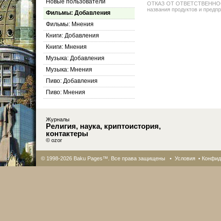
Новые пользователи
ОТКАЗ ОТ ОТВЕТСТВЕННОСТИ: 
названия продуктов и предпр
Фильмы: Добавления
Фильмы: Мнения
Книги: Добавления
Книги: Мнения
Музыка: Добавления
Музыка: Мнения
Пиво: Добавления
Пиво: Мнения
Журналы
Религия, наука, криптоистория,
контактеры
© ozor
© 1998-2026 Baku Pages™. Все права защищены •
Условия
•
Конфид