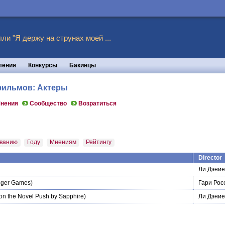
ли "Я держу на струнах моей ...
ления
Конкурсы
Бакинцы
 фильмов: Актеры
нения
Сообщество
Возратиться
ванию
Году
Мнениям
Рейтингу
Director
Ли Дэние
ger Games)
Гари Рос
on the Novel Push by Sapphire)
Ли Дэние