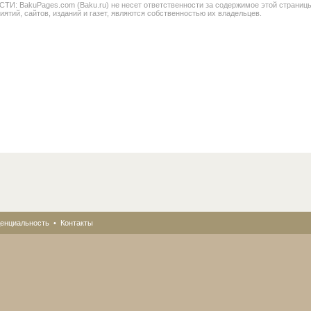
BakuPages.com (Baku.ru) не несет ответственности за содержимое этой страницы. В
иятий, сайтов, изданий и газет, являются собственностью их владельцев.
енциальность
•
Контакты