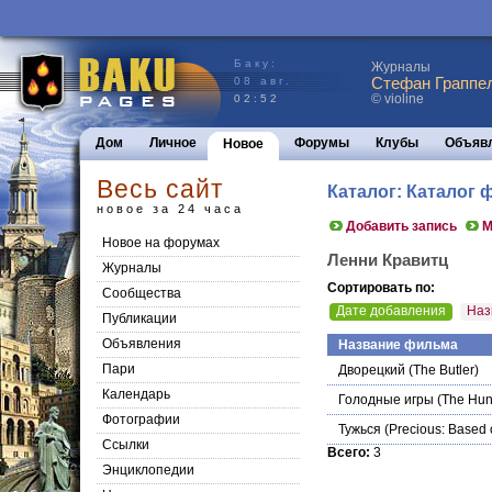
Баку:
Журналы
Стефан Граппел
08 авг.
© violine
02:52
Дом
Личное
Форумы
Клубы
Объяв
Новое
Весь сайт
Каталог: Каталог
новое за 24 часа
Добавить запись
М
Новое на форумах
Ленни Кравитц
Журналы
Сортировать по:
Сообщества
Дате добавления
Наз
Публикации
Объявления
Название фильма
Пари
Дворецкий
(The Butler)
Календарь
Голодные игры
(The Hun
Фотографии
Тужься
(Precious: Based 
Ссылки
Всего:
3
Энциклопедии