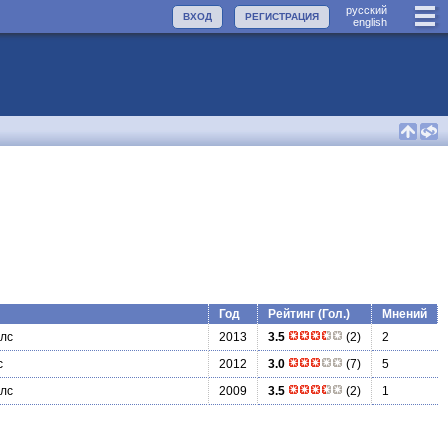
руccкий
ВХОД
РЕГИСТРАЦИЯ
english
Год
Рейтинг (Гол.)
Мнений
лс
2013
3.5
(2)
2
с
2012
3.0
(7)
5
лс
2009
3.5
(2)
1