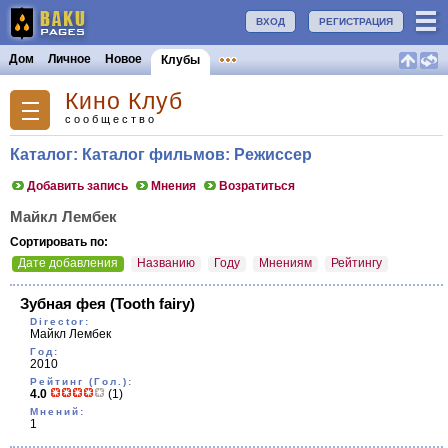
ВХОД
РЕГИСТРАЦИЯ
Дом
Личное
Новое
Клубы
Кино Клуб
сообщество
Каталог: Каталог фильмов: Режиссер
Добавить запись
Мнения
Возратиться
Майкл Лембек
Сортировать по:
Дате добавления
Названию
Году
Мнениям
Рейтингу
Зубная фея
(Tooth fairy)
Director:
Майкл Лембек
Год:
2010
Рейтинг (Гол.):
4.0
(1)
Мнений:
1