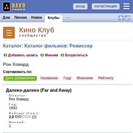
ВХОД
РЕГИСТРАЦИЯ
Дом
Личное
Новое
Клубы
Кино Клуб
сообщество
Каталог: Каталог фильмов: Режиссер
Добавить запись
Мнения
Возратиться
Рон Ховард
Сортировать по:
Дате добавления
Названию
Году
Мнениям
Рейтингу
Далеко-далеко
(Far and Away)
Director:
Рон Ховард
Год:
1992
Рейтинг (Гол.):
2.0
(2)
Мнений:
1