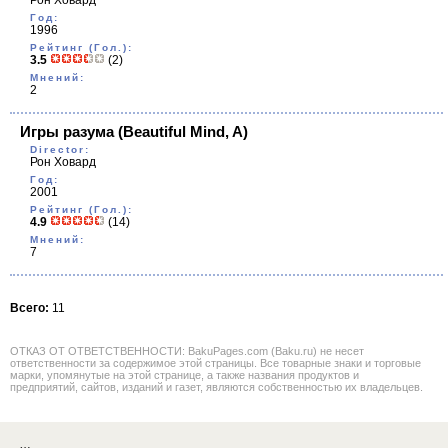
Рон Ховард
Год:
1996
Рейтинг (Гол.):
3.5
(2)
Мнений:
2
Игры разума
(Beautiful Mind, A)
Director:
Рон Ховард
Год:
2001
Рейтинг (Гол.):
4.9
(14)
Мнений:
7
Всего:
11
ОТКАЗ ОТ ОТВЕТСТВЕННОСТИ: BakuPages.com (Baku.ru) не несет
ответственности за содержимое этой страницы. Все товарные знаки и торговые
марки, упомянутые на этой странице, а также названия продуктов и
предприятий, сайтов, изданий и газет, являются собственностью их владельцев.