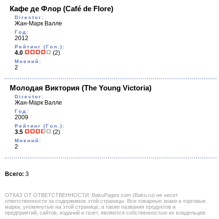
Кафе де Флор
(Café de Flore)
Director:
Жан-Марк Валле
Год:
2012
Рейтинг (Гол.):
4.0
(2)
Мнений:
2
Молодая Виктория
(The Young Victoria)
Director:
Жан-Марк Валле
Год:
2009
Рейтинг (Гол.):
3.5
(2)
Мнений:
2
Всего:
3
ОТКАЗ ОТ ОТВЕТСТВЕННОСТИ: BakuPages.com (Baku.ru) не несет
ответственности за содержимое этой страницы. Все товарные знаки и торговые
марки, упомянутые на этой странице, а также названия продуктов и
предприятий, сайтов, изданий и газет, являются собственностью их владельцев.