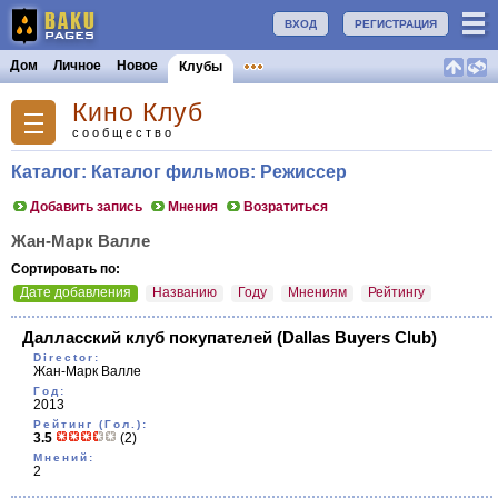
ВХОД
РЕГИСТРАЦИЯ
Дом
Личное
Новое
Клубы
Кино Клуб
сообщество
Каталог: Каталог фильмов: Режиссер
Добавить запись
Мнения
Возратиться
Жан-Марк Валле
Сортировать по:
Дате добавления
Названию
Году
Мнениям
Рейтингу
Далласский клуб покупателей
(Dallas Buyers Club)
Director:
Жан-Марк Валле
Год:
2013
Рейтинг (Гол.):
3.5
(2)
Мнений:
2