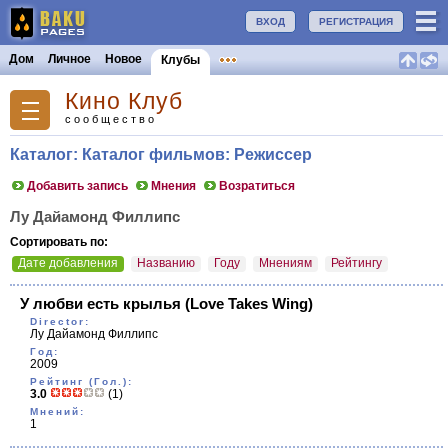
ВХОД
РЕГИСТРАЦИЯ
Дом
Личное
Новое
Клубы
Кино Клуб
сообщество
Каталог: Каталог фильмов: Режиссер
Добавить запись
Мнения
Возратиться
Лу Дайамонд Филлипс
Сортировать по:
Дате добавления
Названию
Году
Мнениям
Рейтингу
У любви есть крылья
(Love Takes Wing)
Director:
Лу Дайамонд Филлипс
Год:
2009
Рейтинг (Гол.):
3.0
(1)
Мнений:
1