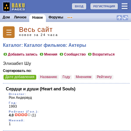
ВХОД
РЕГИСТРАЦИЯ
Дом
Личное
Форумы
Новое
Весь сайт
новое за 24 часа
Каталог: Каталог фильмов: Актеры
Добавить запись
Мнения
Сообщество
Возратиться
Элизабет Шу
Сортировать по:
Дате добавления
Названию
Году
Мнениям
Рейтингу
Сердце и души
(Heart and Souls)
Director:
Рон Андервуд
Год:
1993
Рейтинг (Гол.):
4.0
(1)
Мнений:
1