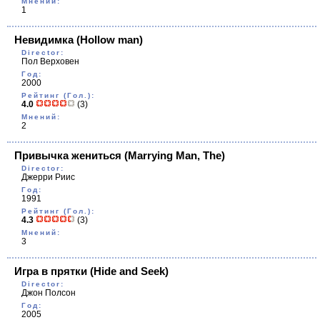
Мнений:
1
Невидимка
(Hollow man)
Director:
Пол Верховен
Год:
2000
Рейтинг (Гол.):
4.0
(3)
Мнений:
2
Привычка жениться
(Marrying Man, The)
Director:
Джерри Риис
Год:
1991
Рейтинг (Гол.):
4.3
(3)
Мнений:
3
Игра в прятки
(Hide and Seek)
Director:
Джон Полсон
Год:
2005