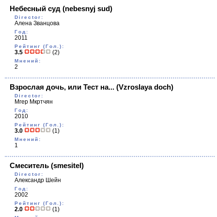
Небесный суд
(nebesnyj sud)
Director:
Алена Званцова
Год:
2011
Рейтинг (Гол.):
3.5
(2)
Мнений:
2
Взрослая дочь, или Тест на...
(Vzroslaya doch)
Director:
Мгер Мкртчян
Год:
2010
Рейтинг (Гол.):
3.0
(1)
Мнений:
1
Смеситель
(smesitel)
Director:
Александр Шейн
Год:
2002
Рейтинг (Гол.):
2.0
(1)