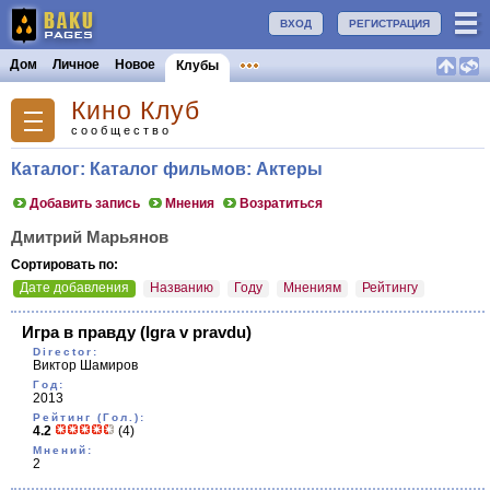
ВХОД
РЕГИСТРАЦИЯ
Дом
Личное
Новое
Клубы
Кино Клуб
сообщество
Каталог: Каталог фильмов: Актеры
Добавить запись
Мнения
Возратиться
Дмитрий Марьянов
Сортировать по:
Дате добавления
Названию
Году
Мнениям
Рейтингу
Игра в правду
(Igra v pravdu)
Director:
Виктор Шамиров
Год:
2013
Рейтинг (Гол.):
4.2
(4)
Мнений:
2