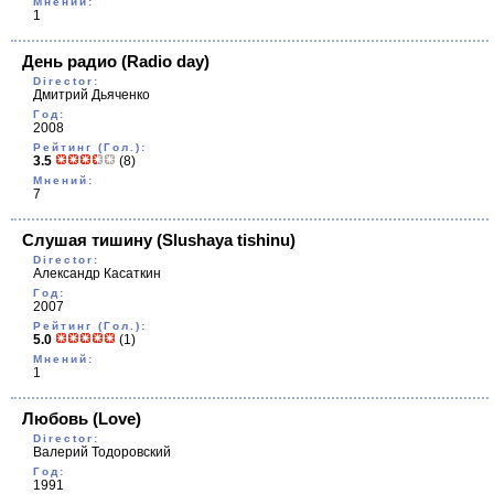
Мнений:
1
День радио
(Radio day)
Director:
Дмитрий Дьяченко
Год:
2008
Рейтинг (Гол.):
3.5
(8)
Мнений:
7
Слушая тишину
(Slushaya tishinu)
Director:
Александр Касаткин
Год:
2007
Рейтинг (Гол.):
5.0
(1)
Мнений:
1
Любовь
(Love)
Director:
Валерий Тодоровский
Год:
1991