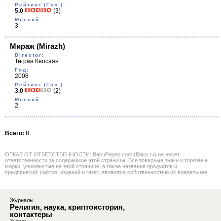
Рейтинг (Гол.):
5.0
(3)
Мнений:
3
Мираж
(Mirazh)
Director:
Тигран Кеосаян
Год:
2008
Рейтинг (Гол.):
3.0
(2)
Мнений:
2
Всего:
8
ОТКАЗ ОТ ОТВЕТСТВЕННОСТИ: BakuPages.com (Baku.ru) не несет
ответственности за содержимое этой страницы. Все товарные знаки и торговые
марки, упомянутые на этой странице, а также названия продуктов и
предприятий, сайтов, изданий и газет, являются собственностью их владельцев.
Журналы
Религия, наука, криптоистория,
контактеры
© ozor