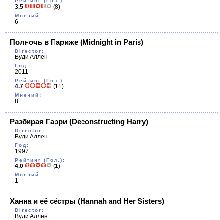
Рейтинг (Гол.):
3.5
(8)
Мнений:
6
Полночь в Париже
(Midnight in Paris)
Director:
Вуди Аллен
Год:
2011
Рейтинг (Гол.):
4.7
(11)
Мнений:
8
Разбирая Гарри
(Deconstructing Harry)
Director:
Вуди Аллен
Год:
1997
Рейтинг (Гол.):
4.0
(1)
Мнений:
1
Ханна и её сёстры
(Hannah and Her Sisters)
Director:
Вуди Аллен