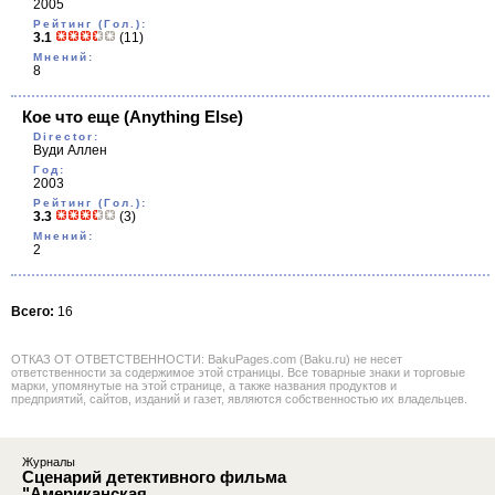
2005
Рейтинг (Гол.):
3.1
(11)
Мнений:
8
Кое что еще
(Anything Else)
Director:
Вуди Аллен
Год:
2003
Рейтинг (Гол.):
3.3
(3)
Мнений:
2
Всего:
16
ОТКАЗ ОТ ОТВЕТСТВЕННОСТИ: BakuPages.com (Baku.ru) не несет
ответственности за содержимое этой страницы. Все товарные знаки и торговые
марки, упомянутые на этой странице, а также названия продуктов и
предприятий, сайтов, изданий и газет, являются собственностью их владельцев.
Журналы
Сценарий детективного фильма
"Американская...