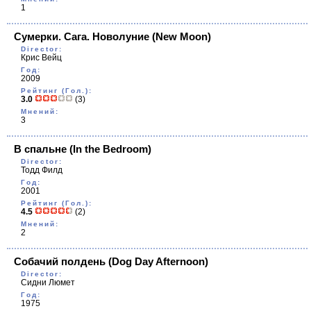
1
Сумерки. Сага. Новолуние
(New Moon)
Director:
Крис Вейц
Год:
2009
Рейтинг (Гол.):
3.0
(3)
Мнений:
3
В спальне
(In the Bedroom)
Director:
Тодд Филд
Год:
2001
Рейтинг (Гол.):
4.5
(2)
Мнений:
2
Собачий полдень
(Dog Day Afternoon)
Director:
Сидни Люмет
Год:
1975