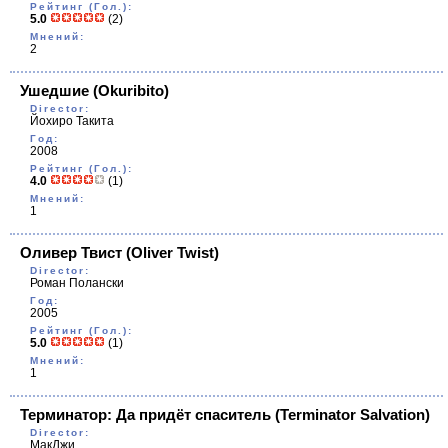
Рейтинг (Гол.):
5.0
(2)
Мнений:
2
Ушедшие
(Okuribito)
Director:
Йохиро Такита
Год:
2008
Рейтинг (Гол.):
4.0
(1)
Мнений:
1
Оливер Твист
(Oliver Twist)
Director:
Роман Полански
Год:
2005
Рейтинг (Гол.):
5.0
(1)
Мнений:
1
Терминатор: Да придёт спаситель
(Terminator Salvation)
Director:
МакДжи