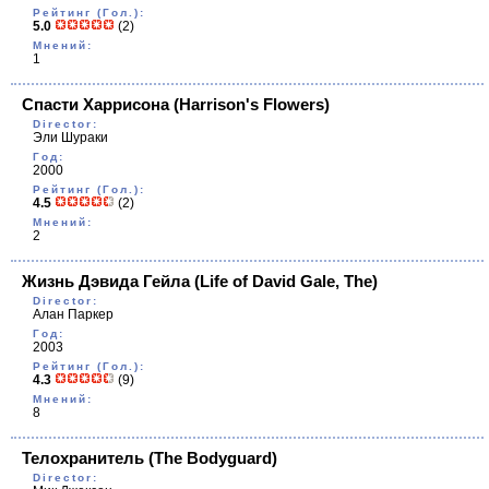
Рейтинг (Гол.):
5.0
(2)
Мнений:
1
Спасти Харрисона
(Harrison's Flowers)
Director:
Эли Шураки
Год:
2000
Рейтинг (Гол.):
4.5
(2)
Мнений:
2
Жизнь Дэвида Гейла
(Life of David Gale, The)
Director:
Алан Паркер
Год:
2003
Рейтинг (Гол.):
4.3
(9)
Мнений:
8
Телохранитель
(The Bodyguard)
Director: