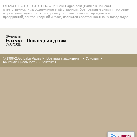
ОТКАЗ ОТ ОТВЕТСТВЕННОСТИ: BakuPages.com (Baku.ru) не несет
ответственности за содержимое этой страницы. Все товарные знаки и торговые
марки, упомянутые на этой странице, а также названия продуктов и
предприятий, сайтов, изданий и газет, являются собственностью их владельцев.
Журналы
Бахмут. "Последний дюйм"
© SIG338
© 1998-2026 Baku Pages™. Все права защищены •
Условия
•
Конфиденциальность
•
Контакты
Дворик