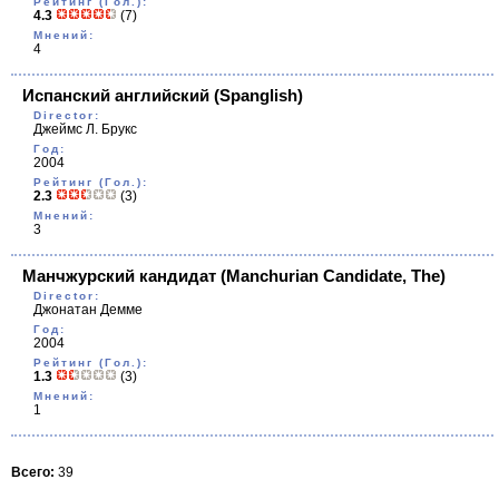
Рейтинг (Гол.):
4.3
(7)
Мнений:
4
Испанский английский
(Spanglish)
Director:
Джеймс Л. Брукс
Год:
2004
Рейтинг (Гол.):
2.3
(3)
Мнений:
3
Манчжурский кандидат
(Manchurian Candidate, The)
Director:
Джонатан Демме
Год:
2004
Рейтинг (Гол.):
1.3
(3)
Мнений:
1
Всего:
39