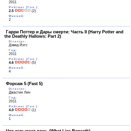
2011
Рейтинг (Гол.):
2.5
(2)
Мнений:
2
Гарри Поттер и Дары смерти: Часть II
(Harry Potter and
the Deathly Hallows: Part 2)
Director:
Дэвид Йэтс
Год:
2011
Рейтинг (Гол.):
4.6
(5)
Мнений:
4
Форсаж 5
(Fast 5)
Director:
Джастин Лин
Год:
2011
Рейтинг (Гол.):
4.0
(1)
Мнений:
1
Что скрывает ложь
(What Lies Beneath)