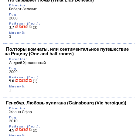
Director:
Роберт Земекис
Год:
2000
Рейтинг (Гол.):
3.7
(3)
Мнений:
3
Полторы комнаты, или сентиментальное путешествие
на Родину
(One and half rooms)
Director:
Андрей Хржановский
Год:
2009
Рейтинг (Гол.):
5.0
(1)
Мнений:
1
Генсбур. Любовь хулигана
(Gainsbourg (Vie hеroique))
Director:
Жоанн Сфар
Год:
2010
Рейтинг (Гол.):
4.5
(2)
Мнений: