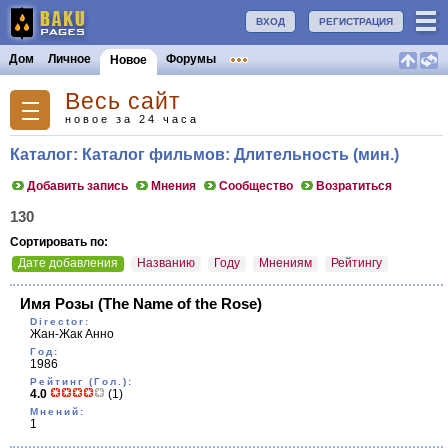
ВХОД
РЕГИСТРАЦИЯ
Дом
Личное
Форумы
Новое
Весь сайт
новое за 24 часа
Каталог: Каталог фильмов: Длительность (мин.)
Добавить запись
Мнения
Сообщество
Возратиться
130
Сортировать по:
Дате добавления
Названию
Году
Мнениям
Рейтингу
Имя Розы
(The Name of the Rose)
Director:
Жан-Жак Анно
Год:
1986
Рейтинг (Гол.):
4.0
(1)
Мнений:
1