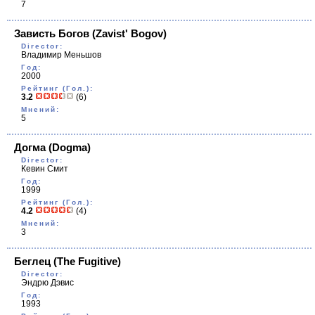
7
Зависть Богов
(Zavist' Bogov)
Director:
Владимир Меньшов
Год:
2000
Рейтинг (Гол.):
3.2
(6)
Мнений:
5
Догма
(Dogma)
Director:
Кевин Смит
Год:
1999
Рейтинг (Гол.):
4.2
(4)
Мнений:
3
Беглец
(The Fugitive)
Director:
Эндрю Дэвис
Год:
1993