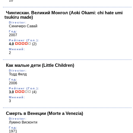
10
Чингисхан. Великий Монгол
(Aoki Okami: chi hate umi
tsukiru made)
Director:
Синичиро Савай
Год:
2007
Рейтинг (Гол.):
4.0
(2)
Мнений:
2
Как малые дети
(Little Children)
Director:
Тодд Филд
Год:
2006
Рейтинг (Гол.):
3.0
(4)
Мнений:
3
Смерть в Венеции
(Morte a Venezia)
Director:
Лукино Висконти
Год:
1971