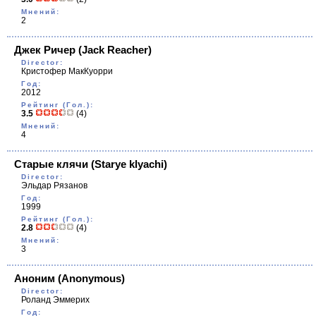
Мнений:
2
Джек Ричер
(Jack Reacher)
Director:
Кристофер МакКуорри
Год:
2012
Рейтинг (Гол.):
3.5
(4)
Мнений:
4
Старые клячи
(Starye klyachi)
Director:
Эльдар Рязанов
Год:
1999
Рейтинг (Гол.):
2.8
(4)
Мнений:
3
Аноним
(Anonymous)
Director:
Роланд Эммерих
Год: