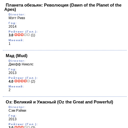
Планета обезьян: Революция
(Dawn of the Planet of the
Apes)
Director:
Мэтт Ривз
Год:
2014
Рейтинг (Гол.):
3.0
(1)
Мнений:
1
Мад
(Mud)
Director:
Джефф Николс
Год:
2013
Рейтинг (Гол.):
4.0
(2)
Мнений:
2
Оз: Великий и Ужасный
(Oz the Great and Powerful)
Director:
Сэм Рэйми
Год:
2013
Рейтинг (Гол.):
3.0
(2)