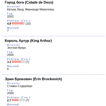
Город бога
(Cidade de Deus)
Director:
Катька Ланд, Фернандо Мереллиш
Год:
2002
Рейтинг (Гол.):
4.9
(10)
Мнений:
7
Король Артур
(King Arthur)
Director:
Энтони Фукуа
Год:
2004
Рейтинг (Гол.):
3.3
(7)
Мнений:
6
Эрин Брокович
(Erin Brockovich)
Director:
Стивен Содерберг
Год:
2000
Рейтинг (Гол.):
2.7
(7)
Мнений: