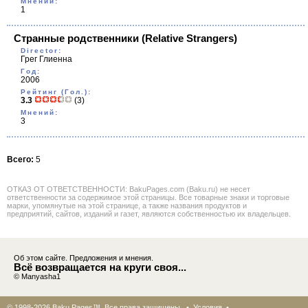
Мнений:
1
Странные родственники
(Relative Strangers)
Director:
Грег Глиенна
Год:
2006
Рейтинг (Гол.):
3.3
(3)
Мнений:
3
Всего:
5
ОТКАЗ ОТ ОТВЕТСТВЕННОСТИ: BakuPages.com (Baku.ru) не несет
ответственности за содержимое этой страницы. Все товарные знаки и торговые
марки, упомянутые на этой странице, а также названия продуктов и
предприятий, сайтов, изданий и газет, являются собственностью их владельцев.
Об этом сайте. Предложения и мнения.
Всё возвращается на круги своя...
© Manyasha1
© 1998-2026 Baku Pages™. Все права защищены •
Условия
•