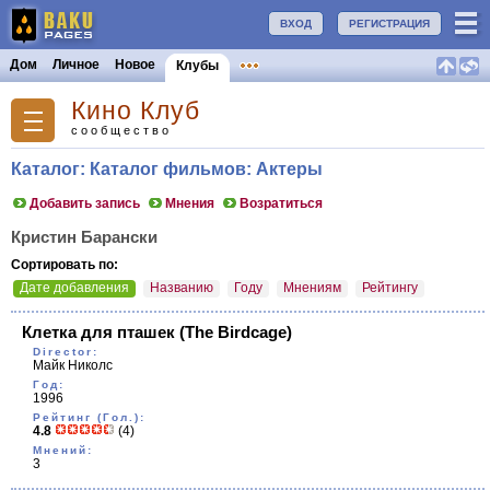
ВХОД
РЕГИСТРАЦИЯ
Дом
Личное
Новое
Клубы
Кино Клуб
сообщество
Каталог: Каталог фильмов: Актеры
Добавить запись
Мнения
Возратиться
Кристин Барански
Сортировать по:
Дате добавления
Названию
Году
Мнениям
Рейтингу
Клетка для пташек
(The Birdcage)
Director:
Майк Николс
Год:
1996
Рейтинг (Гол.):
4.8
(4)
Мнений:
3