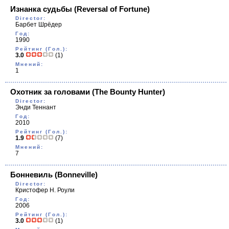
Изнанка судьбы
(Reversal of Fortune)
Director:
Барбет Шрёдер
Год:
1990
Рейтинг (Гол.):
3.0
(1)
Мнений:
1
Охотник за головами
(The Bounty Hunter)
Director:
Энди Теннант
Год:
2010
Рейтинг (Гол.):
1.9
(7)
Мнений:
7
Бонневиль
(Bonneville)
Director:
Кристофер Н. Роули
Год:
2006
Рейтинг (Гол.):
3.0
(1)