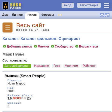
ВХОД
РЕГИСТРАЦИЯ
Дом
Личное
Форумы
Новое
Весь сайт
новое за 24 часа
Каталог: Каталог фильмов: Сценарист
Добавить запись
Мнения
Сообщество
Возратиться
Марк Пурье
Сортировать по:
Дате добавления
Названию
Году
Мнениям
Рейтингу
Умники
(Smart People)
Director:
Ноам Мурро
Год:
2008
Рейтинг (Гол.):
3.0
(2)
Мнений:
2